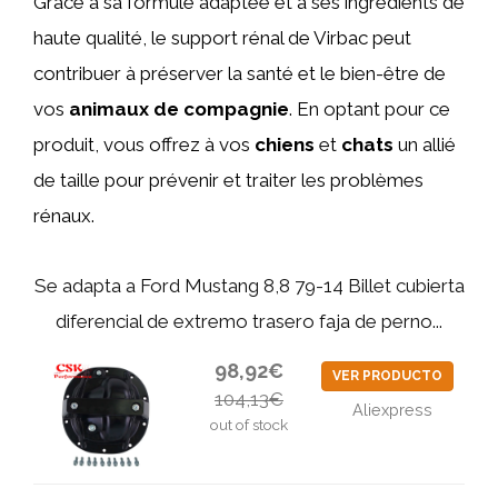
Grâce à sa formule adaptée et à ses ingrédients de
haute qualité, le support rénal de Virbac peut
contribuer à préserver la santé et le bien-être de
vos
animaux de compagnie
. En optant pour ce
produit, vous offrez à vos
chiens
et
chats
un allié
de taille pour prévenir et traiter les problèmes
rénaux.
Se adapta a Ford Mustang 8,8 79-14 Billet cubierta
diferencial de extremo trasero faja de perno...
98,92€
VER PRODUCTO
104,13€
Aliexpress
out of stock