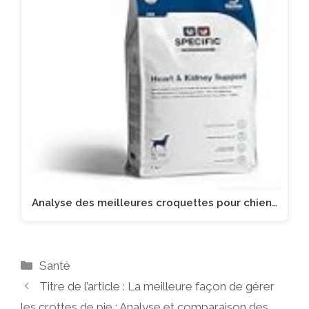
Analyse des meilleures croquettes pour chien…
Catégories
Santé
Titre de l’article : La meilleure façon de gérer
les crottes de pie : Analyse et comparaison des