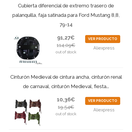
Cubierta diferencial de extremo trasero de
palanquilla, faja satinada para Ford Mustang 8,8,
79-14
91,27€
VER PRODUCTO
114,09€
Aliexpress
out of stock
Cinturón Medieval de cintura ancha, cinturón renal
de carnaval, cinturón Medieval, fiesta...
10,36€
VER PRODUCTO
19,54€
Aliexpress
out of stock