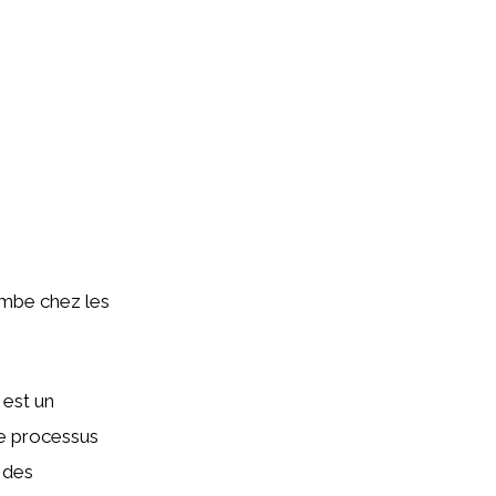
tombe chez les
 est un
Ce processus
t des