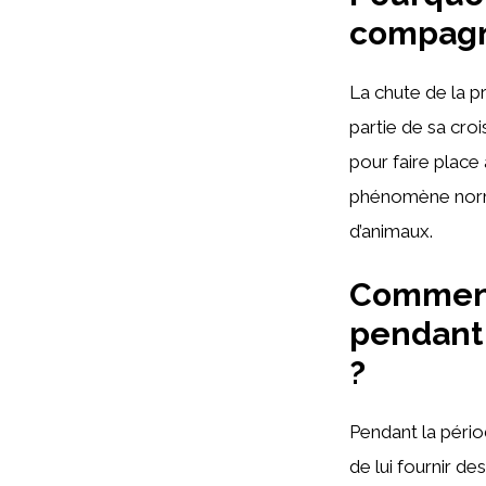
compagn
La chute de la p
partie de sa cro
pour faire place
phénomène normal
d’animaux.
Comment
pendant
?
Pendant la pério
de lui fournir d