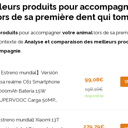
leurs produits pour accompagn
ors de sa première dent qui to
produits
pour accompagner
votre animal
lors de sa premi
contexte de
Analyse et comparaison des meilleurs pro
ompagnie
.
Estreno mundial】Versión
99,08€
usa realme C61 Smartphone
V
198,16€
000mAh Batería 15W
disponible
UPERVOOC Carga 50MP...
Estreno mundial] Xiaomi 13T
279,79€