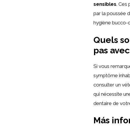
sensibles
. Ces 
par la poussée 
hygiène bucco-de
Quels so
pas avec
Si vous remarq
symptôme inhabit
consulter un vét
qui nécessite une
dentaire de votr
Más inf