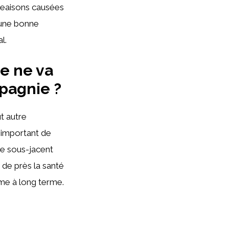
ngeaisons causées
 une bonne
l.
e ne va
pagnie ?
t autre
 important de
re sous-jacent
 de près la santé
me à long terme.