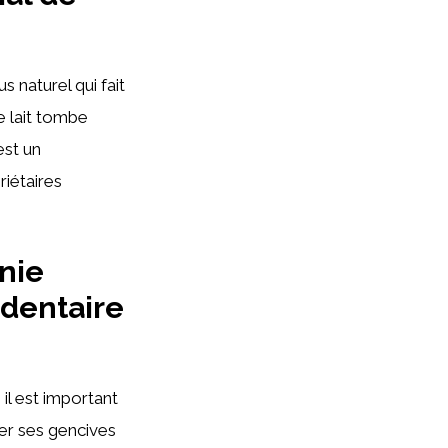
 naturel qui fait
e lait tombe
est un
iétaires
nie
dentaire
il est important
ger ses gencives