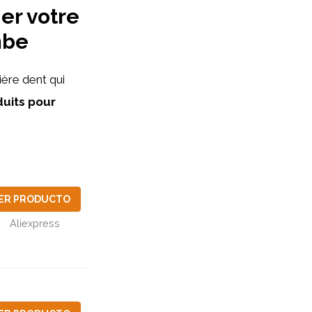
er votre
mbe
ère dent qui
duits pour
ER PRODUCTO
Aliexpress