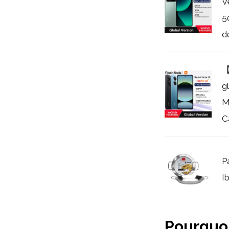
V
5
d
【
g
M
C
P
Ib
Pourquoi