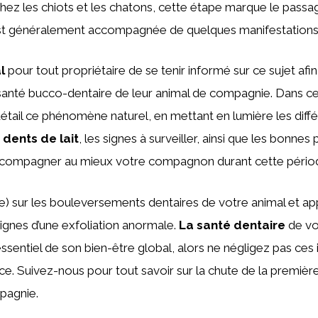
Chez les chiots et les chatons, cette étape marque le passa
 est généralement accompagnée de quelques manifestations
l
pour tout propriétaire de se tenir informé sur ce sujet afi
santé bucco-dentaire de leur animal de compagnie. Dans cet
tail ce phénomène naturel, en mettant en lumière les diff
 dents de lait
, les signes à surveiller, ainsi que les bonnes 
compagner au mieux votre compagnon durant cette période
e) sur les bouleversements dentaires de votre animal et a
signes d’une exfoliation anormale.
La santé dentaire
de v
ssentiel de son bien-être global, alors ne négligez pas ces 
ce. Suivez-nous pour tout savoir sur la chute de la premièr
pagnie.