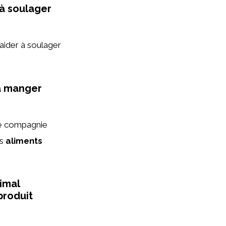
à soulager
aider à soulager
 à manger
 de compagnie
es
aliments
imal
produit