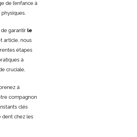
ge de l’enfance à
 physiques.
n de garantir
le
 article, nous
érentes étapes
pratiques à
 cruciale.
pprenez à
otre compagnon
instants clés
e dent chez les