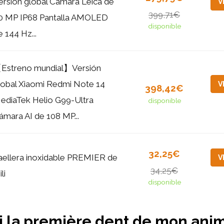
ersión global Cámara Leica de
V
399,71€
0 MP IP68 Pantalla AMOLED
disponible
e 144 Hz...
Estreno mundial】Versión
lobal Xiaomi Redmi Note 14
V
398,42€
ediaTek Helio G99-Ultra
disponible
ámara AI de 108 MP...
32,25€
aellera inoxidable PREMIER de
V
34,25€
ili
disponible
 la première dent de mon anim