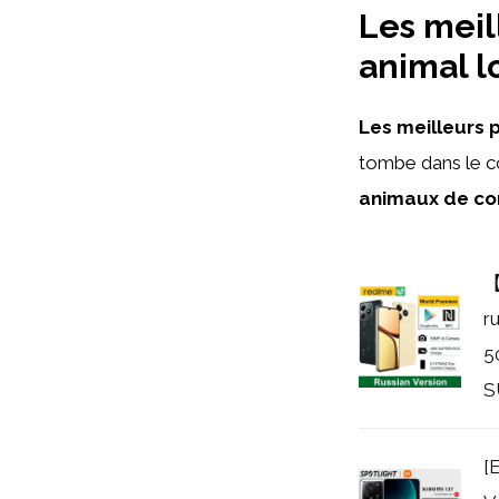
Les meil
animal l
Les meilleurs 
tombe dans le 
animaux de c
【
r
5
S
[