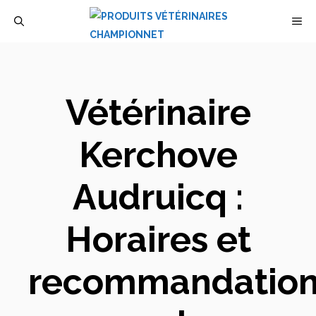
Aller
M
au
contenu
Vétérinaire
Kerchove
Audruicq :
Horaires et
recommandation