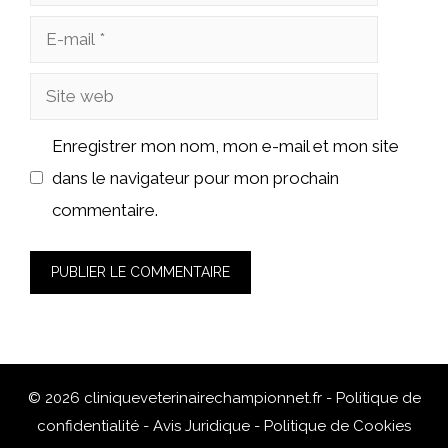
E-
mail
Site
web
Enregistrer mon nom, mon e-mail et mon site
dans le navigateur pour mon prochain
commentaire.
© 2026 cliniqueveterinairechampionnet.fr -
Politique de
confidentialité
-
Avis Juridique
-
Politique de Cookies