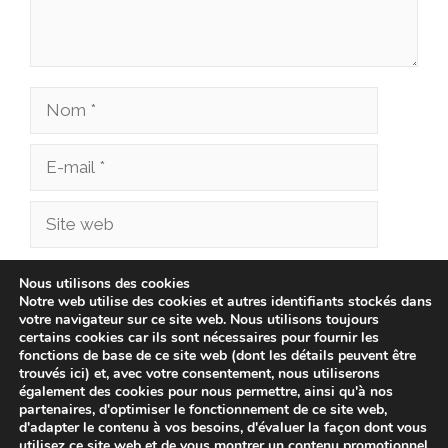
Nom
E-
mail
Site
web
Enregistrer mon nom, mon e-mail et mon site
Nous utilisons des cookies
Notre web utilise des cookies et autres identifiants stockés dans
dans le navigateur pour mon prochain
votre navigateur sur ce site web. Nous utilisons toujours
commentaire.
certains cookies car ils sont nécessaires pour fournir les
fonctions de base de ce site web (dont les détails peuvent être
trouvés ici) et, avec votre consentement, nous utiliserons
également des cookies pour nous permettre, ainsi qu'à nos
partenaires, d'optimiser le fonctionnement de ce site web,
d'adapter le contenu à vos besoins, d'évaluer la façon dont vous
utilisez ce site web et de vous montrer un contenu promotionnel