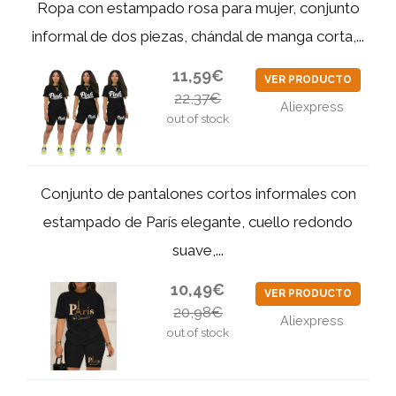
Ropa con estampado rosa para mujer, conjunto
informal de dos piezas, chándal de manga corta,...
11,59€
VER PRODUCTO
22,37€
Aliexpress
out of stock
Conjunto de pantalones cortos informales con
estampado de París elegante, cuello redondo
suave,...
10,49€
VER PRODUCTO
20,98€
Aliexpress
out of stock