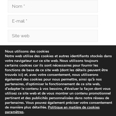
Nom
E-
mail
Site
web
Enregistrer mon nom, mon e-mail et mon site
Nous utilisons des cookies
Notre web utilise des cookies et autres identifiants stockés dans
dans le navigateur pour mon prochain
votre navigateur sur ce site web. Nous utilisons toujours
commentaire.
certains cookies car ils sont nécessaires pour fournir les
fonctions de base de ce site web (dont les détails peuvent être
trouvés ici) et, avec votre consentement, nous utiliserons
également des cookies pour nous permettre, ainsi qu'à nos
partenaires, d'optimiser le fonctionnement de ce site web,
d'adapter le contenu à vos besoins, d'évaluer la façon dont vous
utilisez ce site web et de vous montrer un contenu promotionnel
pertinent et des publicités personnalisées dans notre réseau de
partenaires. Vous pouvez également préciser votre consentement
de manière plus détaillée.
Politique en matière de cookies
paramètres
.
© 2026 cliniqueveterinairechampionnet.fr -
Politique de