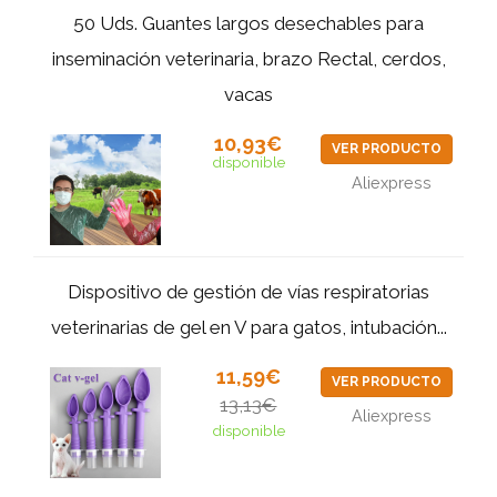
50 Uds. Guantes largos desechables para
inseminación veterinaria, brazo Rectal, cerdos,
vacas
10,93€
VER PRODUCTO
disponible
Aliexpress
Dispositivo de gestión de vías respiratorias
veterinarias de gel en V para gatos, intubación...
11,59€
VER PRODUCTO
13,13€
Aliexpress
disponible