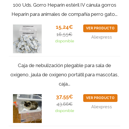
100 Uds. Gorro Heparin estéril IV cánula gorros
Heparin para animales de compañía perro gato...
15,24€
VER PRODUCTO
16,55€
Aliexpress
disponible
Caja de nebulización plegable para sala de
oxígeno, jaula de oxígeno portátil para mascotas,
caja...
37,55€
VER PRODUCTO
43,66€
Aliexpress
disponible