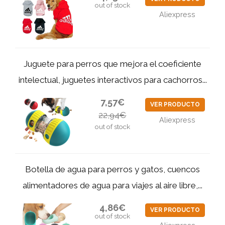
out of stock
Aliexpress
Juguete para perros que mejora el coeficiente
intelectual, juguetes interactivos para cachorros...
7,57€
VER PRODUCTO
22,94€
Aliexpress
out of stock
Botella de agua para perros y gatos, cuencos
alimentadores de agua para viajes al aire libre,...
4,86€
VER PRODUCTO
out of stock