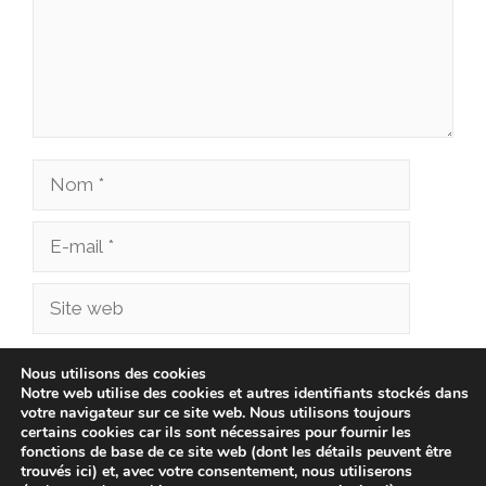
Nom
E-
mail
Site
web
Enregistrer mon nom, mon e-mail et mon site
Nous utilisons des cookies
Notre web utilise des cookies et autres identifiants stockés dans
dans le navigateur pour mon prochain
votre navigateur sur ce site web. Nous utilisons toujours
commentaire.
certains cookies car ils sont nécessaires pour fournir les
fonctions de base de ce site web (dont les détails peuvent être
trouvés ici) et, avec votre consentement, nous utiliserons