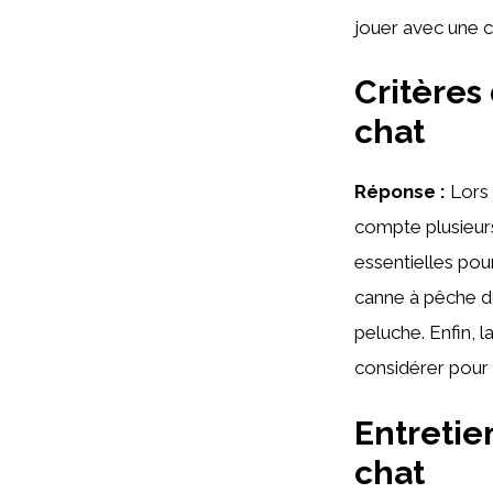
jouer avec une ca
Critères
chat
Réponse :
Lors 
compte plusieurs 
essentielles pour
canne à pêche do
peluche. Enfin, l
considérer pour o
Entretie
chat