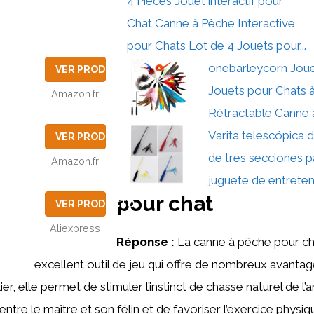
4 Pièces Jouet interactif pour
Chat Canne à Pêche Interactive
pour Chats Lot de 4 Jouets pour...
onebarleycorn Joue
VER PRODUCTO
Jouets pour Chats à
Amazon.fr
Rétractable Canne à
Varita telescópica 
VER PRODUCTO
de tres secciones p
Amazon.fr
juguete de entreteni
pour chat
VER PRODUCTO
Aliexpress
Réponse :
La canne à pêche pour ch
e
excellent outil de jeu qui offre de nombreux avantag
lier, elle permet de stimuler l’instinct de chasse naturel de l’
 entre le maître et son félin et de favoriser l’exercice physiq