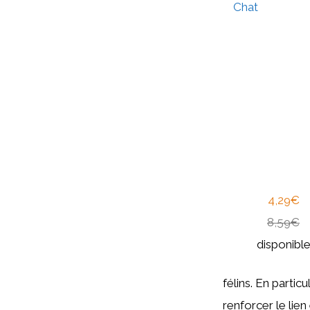
Chat
4,29€
8,59€
disponibl
félins. En particu
renforcer le lien