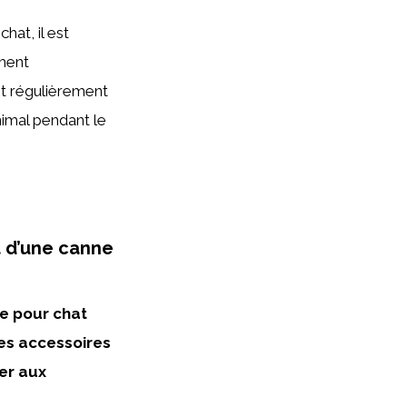
hat, il est
ément
t régulièrement
animal pendant le
t d’une canne
he pour chat
des accessoires
ter aux