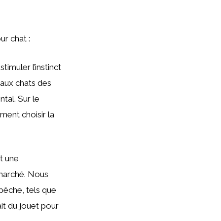
ur chat :
imuler l’instinct
 aux chats des
tal. Sur le
ent choisir la
t une
 marché. Nous
pêche, tels que
rait du jouet pour