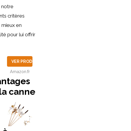
 notre
nts critères
de mieux en
é pour lui offrir
VER PRODUCTO
Amazon.fr
antages
la canne
UCTO