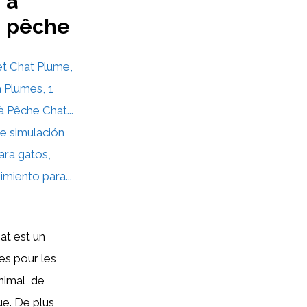
à
pêche
t Chat Plume,
 Plumes, 1
 Pêche Chat...
de simulación
ara gatos,
miento para...
at est un
es pour les
animal, de
ue. De plus,