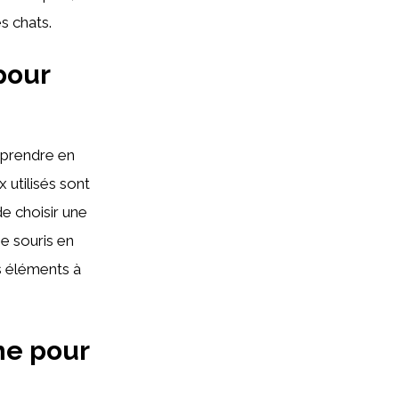
s chats.
pour
 prendre en
x utilisés sont
de choisir une
ne souris en
es éléments à
he pour