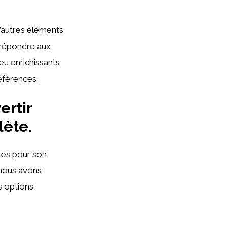
’autres éléments
répondre aux
eu enrichissants
éférences.
ertir
lète.
bles pour son
 nous avons
s options