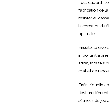
Tout d’abord, il 
fabrication de l
résister aux assa
la corde ou du f
optimale.
Ensuite, la dive
important à pren
attrayants tels q
chat et de renouv
Enfin, n’oubliez
c’est un élément
séances de jeu 