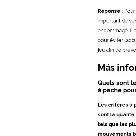
Réponse :
Pour 
important de vér
endommagé. Il e
pour éviter l’acc
jeu afin de préve
Más inf
Quels sont l
à pêche pour
Les critères à
sont la qualité
tels que les pl
mouvements br