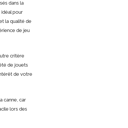
isés dans la
 idéal pour
et la qualité de
érience de jeu
utre critère
été de jouets
intérêt de votre
a canne, car
cile lors des