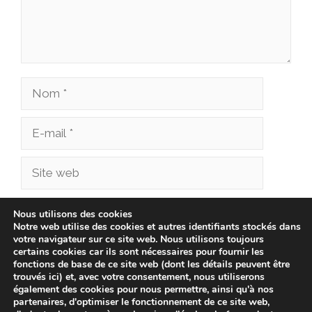
Nom
E-
mail
Site
web
Enregistrer mon nom, mon e-mail et mon site
Nous utilisons des cookies
Notre web utilise des cookies et autres identifiants stockés dans
dans le navigateur pour mon prochain
votre navigateur sur ce site web. Nous utilisons toujours
commentaire.
certains cookies car ils sont nécessaires pour fournir les
fonctions de base de ce site web (dont les détails peuvent être
trouvés ici) et, avec votre consentement, nous utiliserons
également des cookies pour nous permettre, ainsi qu'à nos
partenaires, d'optimiser le fonctionnement de ce site web,