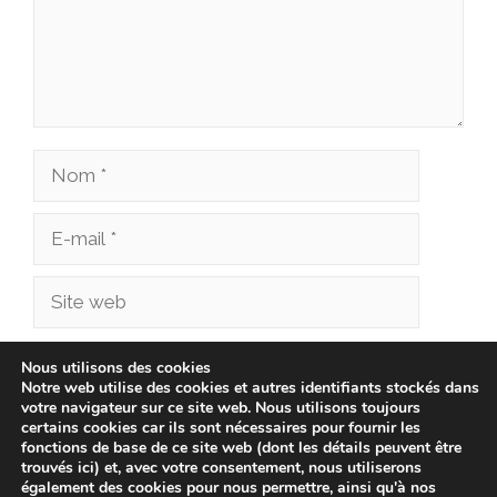
Nom
E-
mail
Site
web
Enregistrer mon nom, mon e-mail et mon site
Nous utilisons des cookies
Notre web utilise des cookies et autres identifiants stockés dans
dans le navigateur pour mon prochain
votre navigateur sur ce site web. Nous utilisons toujours
commentaire.
certains cookies car ils sont nécessaires pour fournir les
fonctions de base de ce site web (dont les détails peuvent être
trouvés ici) et, avec votre consentement, nous utiliserons
également des cookies pour nous permettre, ainsi qu'à nos