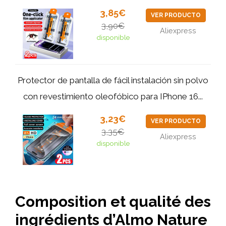
3,85€
VER PRODUCTO
3,90€
Aliexpress
disponible
Protector de pantalla de fácil instalación sin polvo
con revestimiento oleofóbico para IPhone 16...
3,23€
VER PRODUCTO
3,35€
Aliexpress
disponible
Composition et qualité des
ingrédients d’Almo Nature