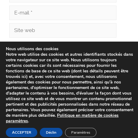
E-
mail
Site
web
Enregistrer mon nom, mon e-mail et mon site
Nous utilisons des cookies
Notre web utilise des cookies et autres identifiants stockés dans
dans le navigateur pour mon prochain
votre navigateur sur ce site web. Nous utilisons toujours
commentaire.
certains cookies car ils sont nécessaires pour fournir les
fonctions de base de ce site web (dont les détails peuvent être
trouvés ici) et, avec votre consentement, nous utiliserons
également des cookies pour nous permettre, ainsi qu'à nos
partenaires, d'optimiser le fonctionnement de ce site web,
d'adapter le contenu à vos besoins, d'évaluer la façon dont vous
utilisez ce site web et de vous montrer un contenu promotionnel
pertinent et des publicités personnalisées dans notre réseau de
partenaires. Vous pouvez également préciser votre consentement
de manière plus détaillée.
Politique en matière de cookies
paramètres
.
© 2026 cliniqueveterinairechampionnet.fr -
Politique de
confidentialité
-
Avis Juridique
-
Politique de Cookies
ACCEPTER
Déclin
Paramètres