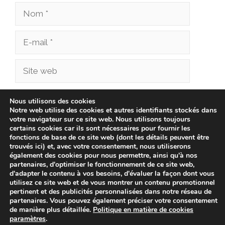
Nom
E-
mail
Site
web
Enregistrer mon nom, mon e-mail et mon site
Nous utilisons des cookies
Notre web utilise des cookies et autres identifiants stockés dans
dans le navigateur pour mon prochain
votre navigateur sur ce site web. Nous utilisons toujours
commentaire.
certains cookies car ils sont nécessaires pour fournir les
fonctions de base de ce site web (dont les détails peuvent être
trouvés ici) et, avec votre consentement, nous utiliserons
également des cookies pour nous permettre, ainsi qu'à nos
partenaires, d'optimiser le fonctionnement de ce site web,
d'adapter le contenu à vos besoins, d'évaluer la façon dont vous
utilisez ce site web et de vous montrer un contenu promotionnel
pertinent et des publicités personnalisées dans notre réseau de
partenaires. Vous pouvez également préciser votre consentement
de manière plus détaillée.
Politique en matière de cookies
paramètres
.
© 2026 cliniqueveterinairechampionnet.fr -
Politique de