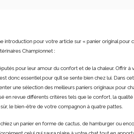
ne introduction pour votre article sur « panier original pour
térinaires Championnet :
putés pour leur amour du confort et de la chaleur. Offrir à v
est donc essentiel pour qu’il se sente bien chez lui. Dans cet
enter une sélection des meilleurs paniers originaux pour c
 en revue différents critères tels que le confort, la qualit
n sûr, le bien-être de votre compagnon à quatre pattes.
chiez un panier en forme de cactus, de hamburger ou encor
orcément celui qui saura plaire à votre chat tout en appor