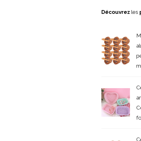
Découvrez
les
Mi
a
p
mu
C
a
C
fo
C