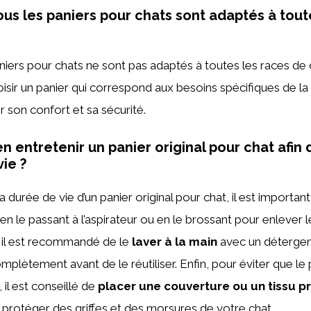
ous les paniers pour chats sont adaptés à tout
aniers pour chats ne sont pas adaptés à toutes les races de c
isir un panier qui correspond aux besoins spécifiques de la
r son confort et sa sécurité.
 entretenir un panier original pour chat afin
ie ?
 durée de vie d’un panier original pour chat, il est importan
en le passant à l’aspirateur ou en le brossant pour enlever le
, il est recommandé de le
laver à la main
avec un détergen
mplètement avant de le réutiliser. Enfin, pour éviter que le
 il est conseillé de
placer une couverture ou un tissu p
le protéger des griffes et des morsures de votre chat.