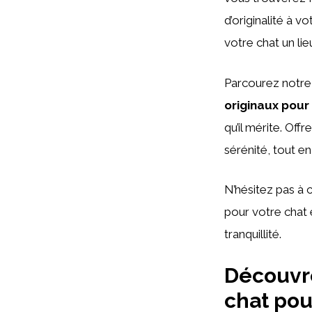
d’originalité à v
votre chat un li
Parcourez notre
originaux pour
qu’il mérite. Off
sérénité, tout en
N’hésitez pas à
pour votre chat e
tranquillité.
Découvre
chat pou