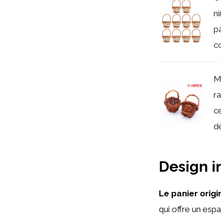
n
p
co
M
r
c
de
Design 
Le panier orig
qui offre un esp