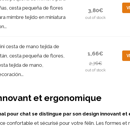
iñas, cesta pequeña de flores
V
3,80€
ara mimbre tejido en miniatura
out of stock
n...
ini cesta de mano tejida de
1,66€
atán, cesta pequeña de flores,
V
2,76€
esta tejida de mano,
out of stock
coración...
innovant et ergonomique
inal pour chat se distingue par son design innovant e
ace confortable et sécurisé pour votre félin. Les formes et m