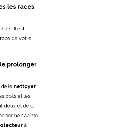
es les races
hats. Il est
 race de votre
 de prolonger
t de le
nettoyer
s poils et les
t doux et de le
 panier ne s’abîme
rotecteur
à