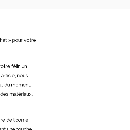
 chat » pour votre
otre félin un
 article, nous
hat du moment.
é des matériaux,
e de licorne,
tant une touche