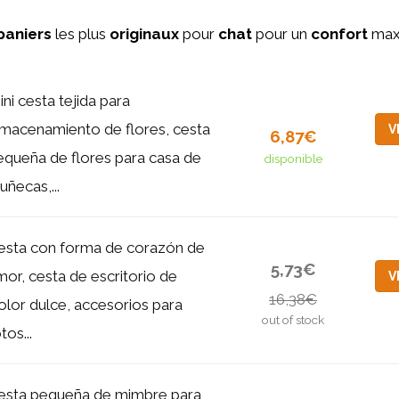
paniers
les plus
originaux
pour
chat
pour un
confort
max
ni cesta tejida para
lmacenamiento de flores, cesta
V
6,87€
equeña de flores para casa de
disponible
ñecas,...
esta con forma de corazón de
5,73€
mor, cesta de escritorio de
V
16,38€
olor dulce, accesorios para
out of stock
tos...
esta pequeña de mimbre para