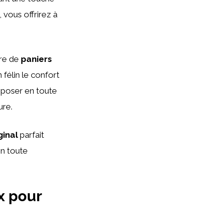
, vous offrirez à
ère de
paniers
 félin le confort
reposer en toute
ure.
ginal
parfait
en toute
x pour