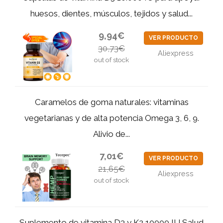
huesos, dientes, músculos, tejidos y salud...
9,94€
VER PRODUCTO
30,73€
Aliexpress
out of stock
Caramelos de goma naturales: vitaminas
vegetarianas y de alta potencia Omega 3, 6, 9.
Alivio de...
7,01€
VER PRODUCTO
21,65€
Aliexpress
out of stock
Suplemento de vitamina D3 y K2 10000 IU Salud