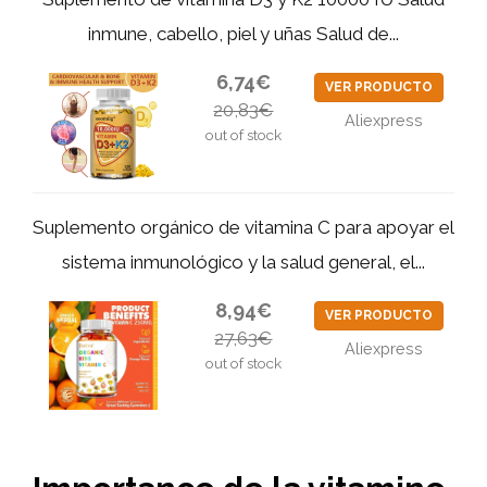
inmune, cabello, piel y uñas Salud de...
6,74€
VER PRODUCTO
20,83€
Aliexpress
out of stock
Suplemento orgánico de vitamina C para apoyar el
sistema inmunológico y la salud general, el...
8,94€
VER PRODUCTO
27,63€
Aliexpress
out of stock