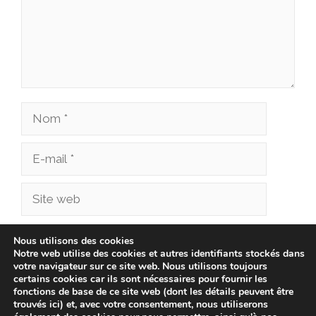
Nom
E-
mail
Site
web
Enregistrer mon nom, mon e-mail et mon site
Nous utilisons des cookies
Notre web utilise des cookies et autres identifiants stockés dans
dans le navigateur pour mon prochain
votre navigateur sur ce site web. Nous utilisons toujours
commentaire.
certains cookies car ils sont nécessaires pour fournir les
fonctions de base de ce site web (dont les détails peuvent être
trouvés ici) et, avec votre consentement, nous utiliserons