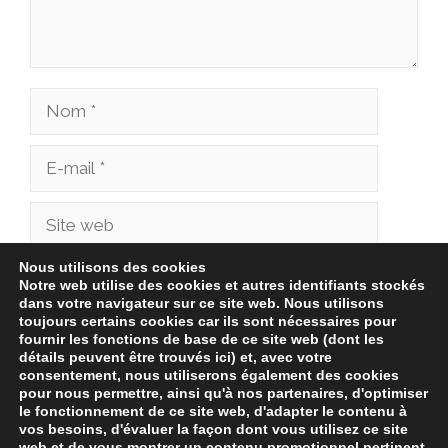
Nom
E-
mail
Site
web
Nous utilisons des cookies
Enregistrer mon nom, mon e-mail et mon site
Notre web utilise des cookies et autres identifiants stockés
dans votre navigateur sur ce site web. Nous utilisons
dans le navigateur pour mon prochain
toujours certains cookies car ils sont nécessaires pour
commentaire.
fournir les fonctions de base de ce site web (dont les
détails peuvent être trouvés ici) et, avec votre
consentement, nous utiliserons également des cookies
pour nous permettre, ainsi qu'à nos partenaires, d'optimiser
le fonctionnement de ce site web, d'adapter le contenu à
vos besoins, d'évaluer la façon dont vous utilisez ce site
web et de vous montrer un contenu promotionnel pertinent