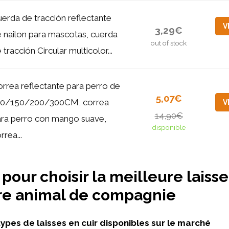
erda de tracción reflectante
V
3,29€
 nailon para mascotas, cuerda
out of stock
 tracción Circular multicolor...
rrea reflectante para perro de
5,07€
20/150/200/300CM, correa
V
14,90€
ra perro con mango suave,
disponible
rrea...
pour choisir la meilleure laisse
re animal de compagnie
types de laisses en cuir disponibles sur le marché