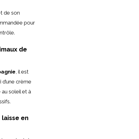
et de son
ommandée pour
ntrôle.
nimaux de
pagnie
, il est
vi d’une crème
 au soleil et à
sifs.
 laisse en