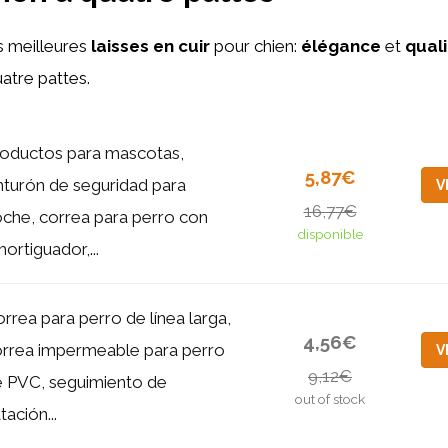
 meilleures
laisses en cuir
pour chien:
élégance
et
quali
tre pattes.
oductos para mascotas,
5,87€
nturón de seguridad para
V
16,77€
che, correa para perro con
disponible
ortiguador,...
rrea para perro de línea larga,
4,56€
rrea impermeable para perro
V
9,12€
 PVC, seguimiento de
out of stock
tación...