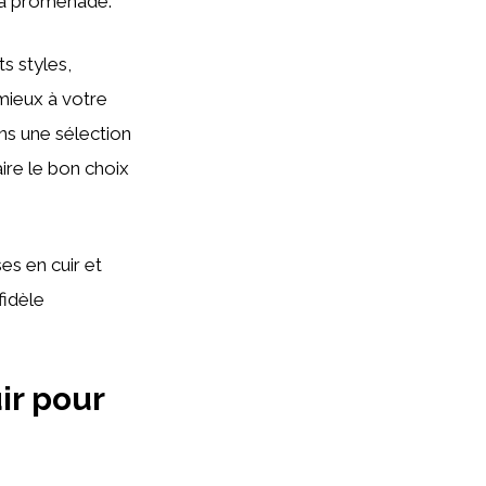
 la promenade.
s styles,
 mieux à votre
ns une sélection
ire le bon choix
es en cuir et
fidèle
ir pour