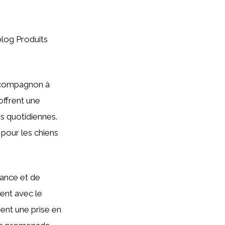
 blog Produits
 compagnon à
offrent une
es quotidiennes.
x pour les chiens
gance et de
ent avec le
rent une prise en