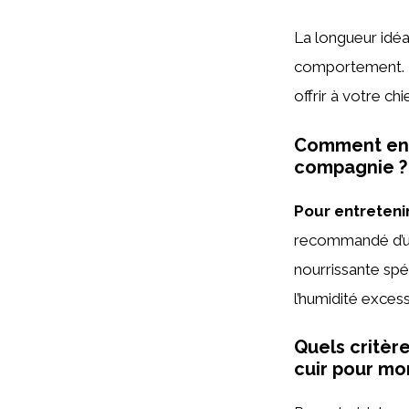
La longueur idéa
comportement. 
offrir à votre c
Comment entr
compagnie ?
Pour entreteni
recommandé d’uti
nourrissante spéci
l’humidité excessi
Quels critèr
cuir pour mo