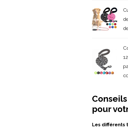
Cu
de
de
Co
1
pa
co
Conseils 
pour vot
Les différents 