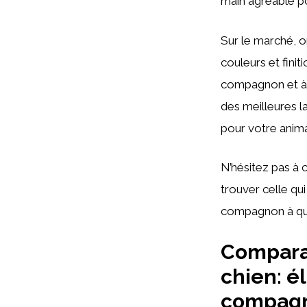
main agréable pou
Sur le marché, on
couleurs et finit
compagnon et à v
des meilleures l
pour votre anim
N’hésitez pas à 
trouver celle qu
compagnon à qua
Comparat
chien: é
compagn