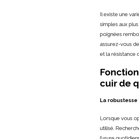
Il existe une va
simples aux plus
poignées rembour
assurez-vous de p
et la résistance 
Fonction
cuir de q
La robustesse e
Lorsque vous opte
utilisé. Recherch
l’usure quotidie