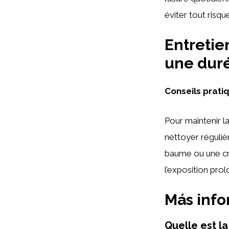
éviter tout risq
Entretie
une duré
Conseils pratiq
Pour maintenir la
nettoyer réguliè
baume ou une crè
l’exposition prolo
Más inf
Quelle est la