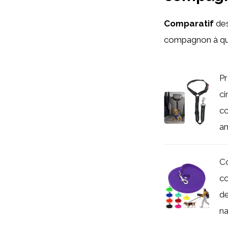
Comparatif
des
compagnon à qua
Pr
ci
co
am
Co
co
de
na