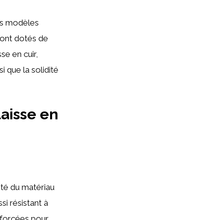
des modèles
 sont dotés de
e en cuir,
i que la solidité
laisse en
lité du matériau
si résistant à
nforcées pour