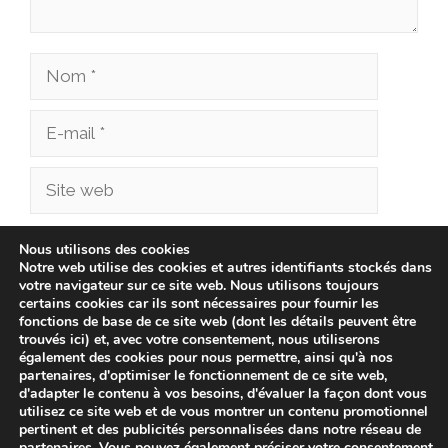
Nom
E-
mail
Site
web
Enregistrer mon nom, mon e-mail et mon site
Nous utilisons des cookies
Notre web utilise des cookies et autres identifiants stockés dans
dans le navigateur pour mon prochain
votre navigateur sur ce site web. Nous utilisons toujours
commentaire.
certains cookies car ils sont nécessaires pour fournir les
fonctions de base de ce site web (dont les détails peuvent être
trouvés ici) et, avec votre consentement, nous utiliserons
également des cookies pour nous permettre, ainsi qu'à nos
partenaires, d'optimiser le fonctionnement de ce site web,
d'adapter le contenu à vos besoins, d'évaluer la façon dont vous
utilisez ce site web et de vous montrer un contenu promotionnel
pertinent et des publicités personnalisées dans notre réseau de
partenaires. Vous pouvez également préciser votre consentement