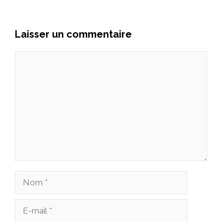
Laisser un commentaire
Commentaire
Nom
E-