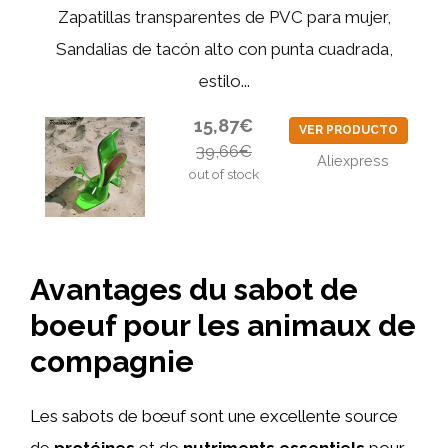
Zapatillas transparentes de PVC para mujer,
Sandalias de tacón alto con punta cuadrada,
estilo...
15,87€
VER PRODUCTO
39,66€
Aliexpress
out of stock
Avantages du sabot de
boeuf pour les animaux de
compagnie
Les sabots de bœuf sont une excellente source
de
protéines
et de
nutriments essentiels
pour