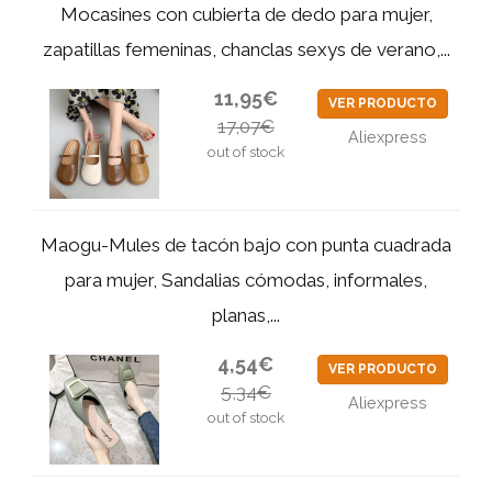
Mocasines con cubierta de dedo para mujer,
zapatillas femeninas, chanclas sexys de verano,...
11,95€
VER PRODUCTO
17,07€
Aliexpress
out of stock
Maogu-Mules de tacón bajo con punta cuadrada
para mujer, Sandalias cómodas, informales,
planas,...
4,54€
VER PRODUCTO
5,34€
Aliexpress
out of stock