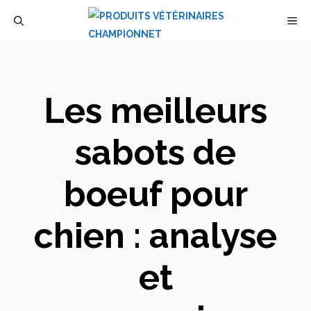
Aller
M
au
contenu
Les meilleurs
sabots de
boeuf pour
chien : analyse
et