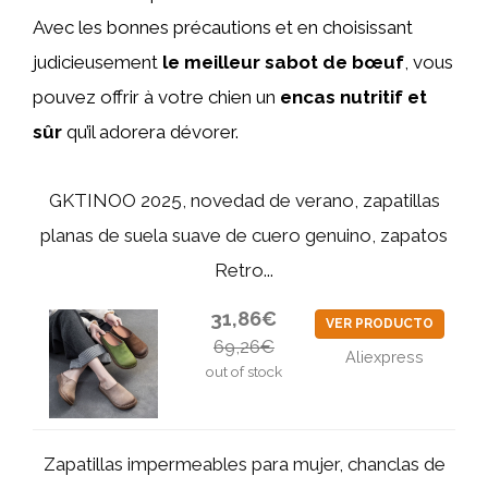
Avec les bonnes précautions et en choisissant
judicieusement
le meilleur sabot de bœuf
, vous
pouvez offrir à votre chien un
encas nutritif et
sûr
qu’il adorera dévorer.
GKTINOO 2025, novedad de verano, zapatillas
planas de suela suave de cuero genuino, zapatos
Retro...
31,86€
VER PRODUCTO
69,26€
Aliexpress
out of stock
Zapatillas impermeables para mujer, chanclas de