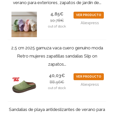
verano para exteriores, zapatos de jardín de...
4,85€
VER PRODUCTO
10,78€
Aliexpress
out of stock
2,5 cm 2025 gamuza vaca cuero genuino moda
Retro mujeres zapatillas sandalias Slip on
zapatos...
40,03€
VER PRODUCTO
88,96€
Aliexpress
out of stock
Sandalias de playa antideslizantes de verano para