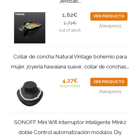
Jerkbait...
1,62€
VER PRODUCTO
1,71€
Aliexpress
out of stock
Collar de concha Natural Vintage bohemio para
mujer, joyería hawaiana suave, collar de conchas...
4,27€
VER PRODUCTO
disponible
Aliexpress
SONOFF Mini Wifi interruptor inteligente Minir2
doble Control automatización módulos Diy