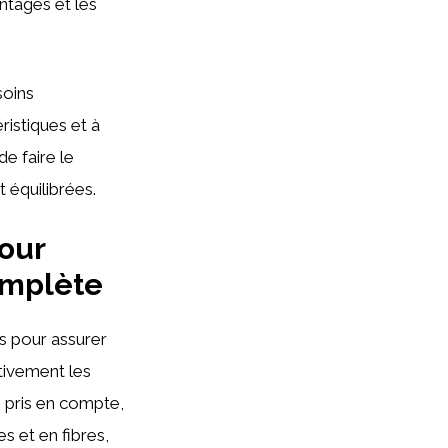
ntages et les
soins
ristiques et à
e faire le
t équilibrées.
pour
omplète
s pour assurer
tivement les
e pris en compte,
es et en fibres,