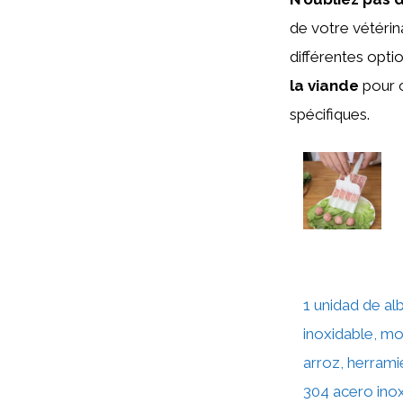
de votre vétérin
différentes opti
la viande
pour o
spécifiques.
1 unidad de a
inoxidable, mo
arroz, herramie
304 acero ino