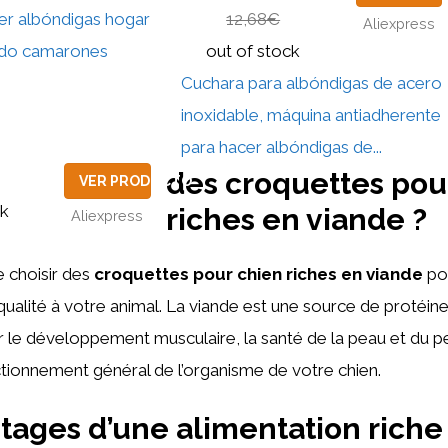
er albóndigas hogar
12,68€
Aliexpress
ado camarones
out of stock
Cuchara para albóndigas de acero
inoxidable, máquina antiadherente
para hacer albóndigas de...
des croquettes pou
VER PRODUCTO
ck
riches en viande ?
Aliexpress
de choisir des
croquettes pour chien riches en viande
pou
qualité à votre animal. La viande est une source de protéin
r le développement musculaire, la santé de la peau et du pe
tionnement général de l’organisme de votre chien.
tages d’une alimentation riche