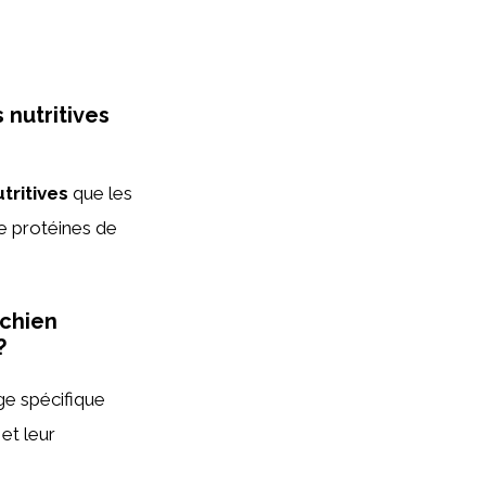
 nutritives
tritives
que les
de protéines de
 chien
?
ge spécifique
 et leur