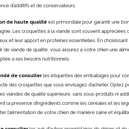
ence d’additifs et de conservateurs.
on de haute qualité
est primordiale pour garantir une bo
gnie. Les croquettes à la viande sont souvent appréciées 
eux et leur apport en protéines essentielles. En choisissan
ir de viande de qualité, vous assurez à votre chien une alim
ptée à ses besoins nutritionnels.
andé de consulter
les étiquettes des emballages pour con
cte des croquettes que vous envisagez d’acheter. Optez p
s viandes de qualité supérieure, sans sous-produits ni addit
nt la présence d’ingrédients comme les céréales et les lég
r l’alimentation de votre chien de manière saine et équilib
de consulter
les avis d’autres propriétaires de chiens et de