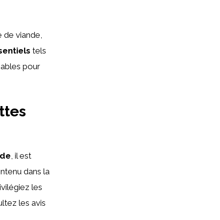
 de viande,
sentiels
tels
sables pour
ttes
nde
, il est
ontenu dans la
ivilégiez les
tez les avis