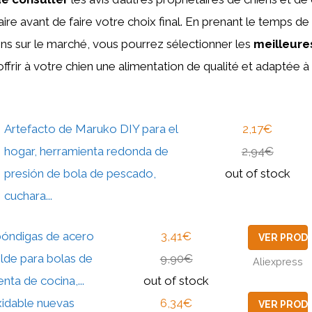
aire avant de faire votre choix final. En prenant le temps d
ons sur le marché, vous pourrez sélectionner les
meilleure
ffrir à votre chien une alimentation de qualité et adaptée à
Artefacto de Maruko DIY para el
2,17€
hogar, herramienta redonda de
2,94€
presión de bola de pescado,
out of stock
cuchara...
lbóndigas de acero
3,41€
VER PROD
lde para bolas de
9,90€
Aliexpress
nta de cocina,...
out of stock
xidable nuevas
6,34€
VER PROD