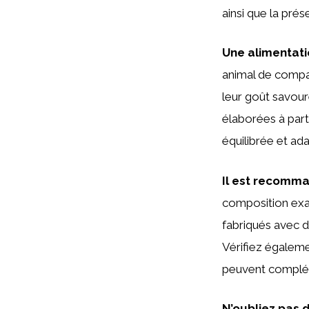
ainsi que la prés
Une alimentati
animal de compa
leur goût savour
élaborées à part
équilibrée et ada
Il est recomm
composition exa
fabriqués avec de
Vérifiez égaleme
peuvent compléte
N’oubliez pas 