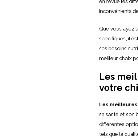
en revue les dif
inconvénients d
Que vous ayez un
spécifiques, il e
ses besoins nutr
meilleur choix po
Les meil
votre ch
Les meilleures
sa santé et son b
différentes opti
tels que la quali