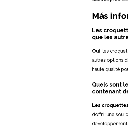
Más inf
Les croquett
que les autr
Oui
, les croque
autres options d
haute qualité po
Quels sont l
contenant de
Les croquettes
d’offrir une sour
développement