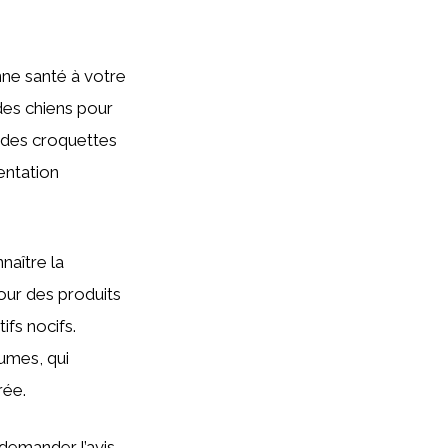
nne santé à votre
des chiens pour
t des croquettes
entation
naître la
our des produits
ifs nocifs.
umes, qui
rée.
 demander l’avis