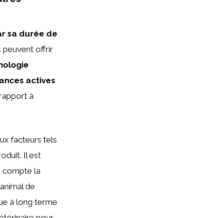
ar sa durée de
 peuvent offrir
hnologie
tances actives
rapport à
x facteurs tels
duit. Il est
n compte la
e animal de
que à long terme
étérinaire pour