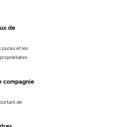
aux de
s puces et les
 propriétaires
de compagnie
mportant de
utres