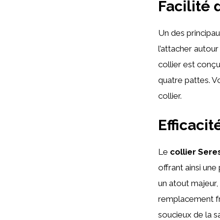
Facilité 
Un des principa
l’attacher autou
collier est conç
quatre pattes. V
collier.
Efficacit
Le
collier Sere
offrant ainsi une
un atout majeur, 
remplacement fré
soucieux de la s