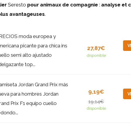
lier
Seresto
pour
animaux
de
compagnie
:
analyse
et
plus
avantageuses
.
RECIOS moda europea y
mericana picante para chica ins
V
27,87€
uello semi alto ajustado
disponible
delgazante top...
amiseta Jordan Grand Prix más
9,19€
ueva para hombres Jordan
V
19,14€
rand Prix F1 equipo cuello
disponible
edondo...