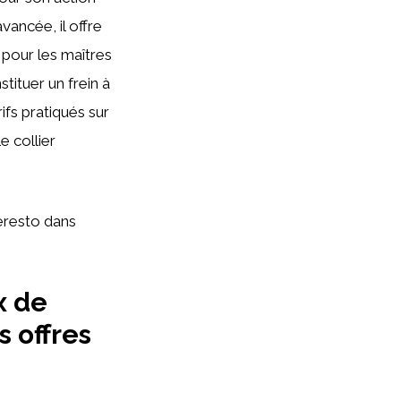
vancée, il offre
 pour les maîtres
tituer un frein à
ifs pratiqués sur
e collier
eresto dans
x de
 offres