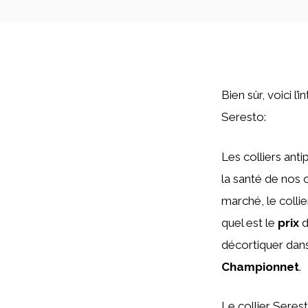
Bien sûr, voici l
Seresto:
Les colliers ant
la santé de nos 
marché, le colli
quel est le
prix
d
décortiquer dans
Championnet
.
Le collier Seres