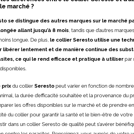
le marché ?
esto se distingue des autres marques sur le marché p
longée allant jusqu’à 8 mois
, tandis que d’autres marques
moins longue. De plus,
le collier Seresto utilise une tec
r libérer lentement et de manière continue des subs
sites, ce qui le rend efficace et pratique à utiliser
par 
disponibles.
e
prix
du collier
Seresto
peut varier en fonction de nombreu
’animal, la durée d’efficacité souhaitée et la provenance du pro
parer les offres disponibles sur le marché et de prendre e
cacité du collier pour garantir la santé et le bien-être de votr
tir dans un collier Seresto de qualité peut s’avérer bénéfi
on contre les parasites. Renseignez-vous auprès de votre v