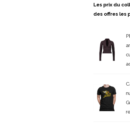
Les
prix
du
col
des
offres
les
P
a
c
a
C
n
G
r