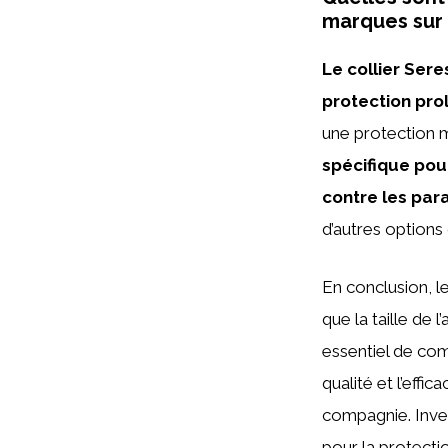
marques sur 
Le collier Ser
protection pro
une protection 
spécifique pou
contre les para
d’autres options 
En conclusion, l
que la taille de l
essentiel de com
qualité et l’effi
compagnie. Inves
pour la protecti