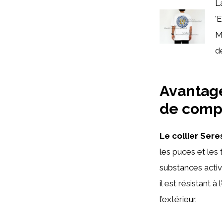
L
'
M
de
Avantage
de comp
Le collier Sere
les puces et les
substances activ
il est résistant 
l’extérieur.