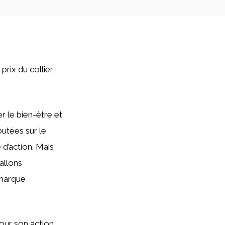
 prix du collier
r le bien-être et
utées sur le
 d’action. Mais
allons
 marque
our son action