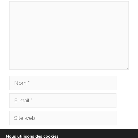
Commentaire
Nom
E-
mail
Site
web
Enregistrer mon nom, mon e-mail et mon site
Nous utilisons des cookies