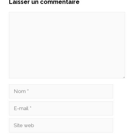
Laisser un commentaire
Commentaire
Nom
E-
mail
Site
web