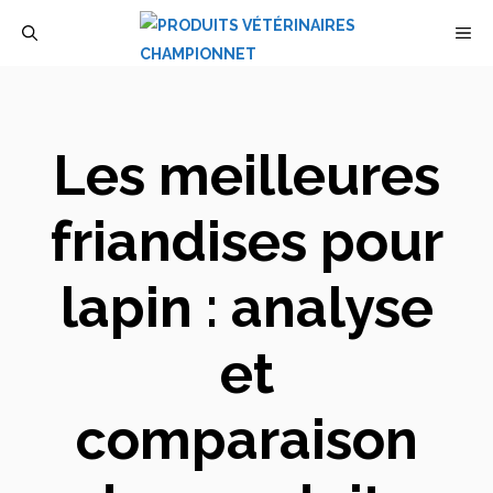
Aller
M
au
contenu
Les meilleures
friandises pour
lapin : analyse
et
comparaison