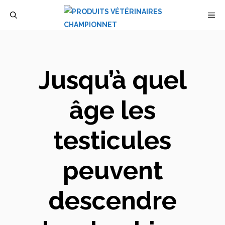
Aller
M
au
contenu
Jusqu’à quel
âge les
testicules
peuvent
descendre