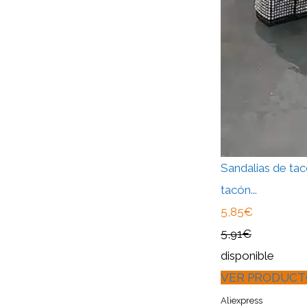
Sandalias de tac
tacón...
5,85€
5,91€
disponible
VER PRODUCT
Aliexpress