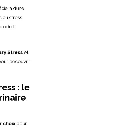
iciera d’une
s au stress
produit
nary Stress
et
pour découvrir
ess : le
rinaire
r choix
pour