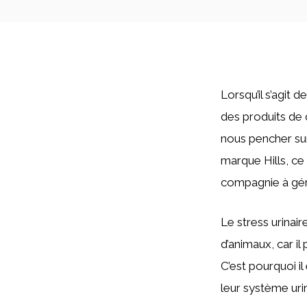
Lorsqu’il s’agit 
des produits de q
nous pencher sur
marque Hills, ce
compagnie à gére
Le stress urinai
d’animaux, car i
C’est pourquoi il
leur système uri