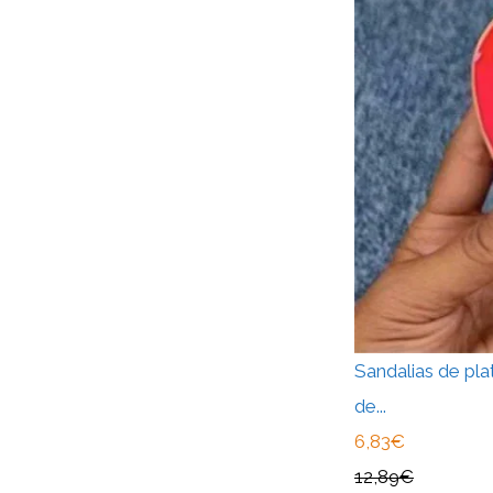
Sandalias de pl
de...
6,83€
12,89€