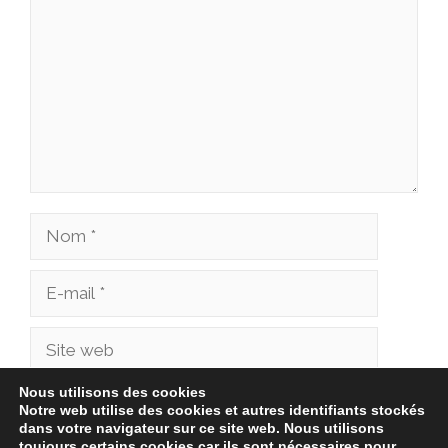
Nom
E-
mail
Site
web
Nous utilisons des cookies
Enregistrer mon nom, mon e-mail et mon site
Notre web utilise des cookies et autres identifiants stockés
dans votre navigateur sur ce site web. Nous utilisons
dans le navigateur pour mon prochain
toujours certains cookies car ils sont nécessaires pour