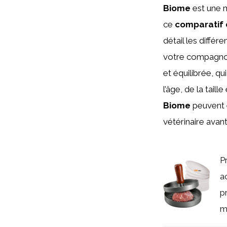
Biome
est une m
ce
comparatif 
détail les diffé
votre compagnon
et équilibrée, q
l’âge, de la tail
Biome
peuvent ê
vétérinaire avant
P
a
p
m