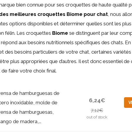
arque bien connue pour ses croquettes de haute qualité p
des meilleures croquettes Biome pour chat
, nous all
rentes options disponibles et déterminer quelles sont les plu
 félin. Les croquettes
Biome
se distinguent par leur comp
ui répond aux besoins nutritionnels spécifiques des chats. En
le et des besoins particuliers de votre chat, certaines variét
tre plus appropriées que d’autres. Il est donc essentiel de 
 de faire votre choix final.
rensa de hamburguesas de
6,24€
cero inoxidable, molde de
V
7,12€
rensa de hamburguesas,
out of stock
ango de madera,...