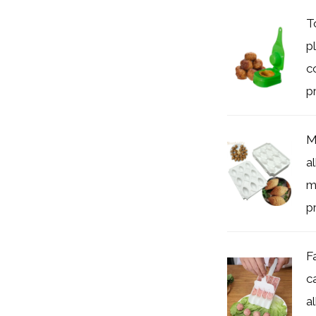
T
p
c
pr
M
a
m
pr
F
c
a