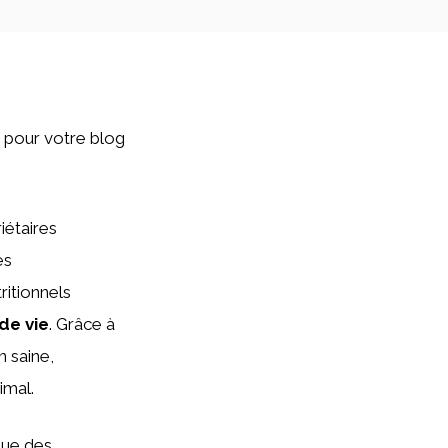
t pour votre blog
iétaires
es
ritionnels
de vie
. Grâce à
n saine,
imal.
que des