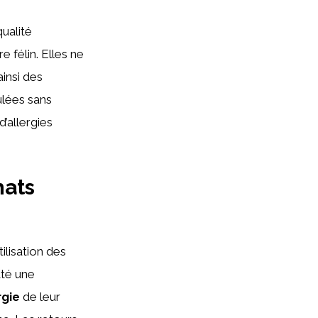
ualité
 félin. Elles ne
 ainsi des
ulées sans
’allergies
hats
ilisation des
até une
rgie
de leur