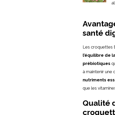
al
Avantage
santé di
Les croquettes B
l’équilibre de l
prébiotiques
qu
à maintenir une d
nutriments ess
que les vitamine
Qualité 
croquet