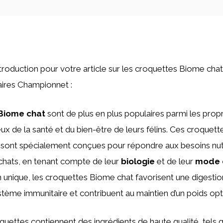
’introduction pour votre article sur les croquettes Biome cha
aires Championnet :
Biome chat
sont de plus en plus populaires parmi les propr
ux de la santé et du bien-être de leurs félins. Ces croquett
 sont spécialement conçues pour répondre aux besoins nut
chats, en tenant compte de leur
biologie
et de leur
mode 
 unique, les croquettes Biome chat favorisent une digestio
stème immunitaire et contribuent au maintien d’un poids opt
oquettes contiennent des ingrédients de haute qualité, tels 