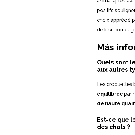
animal après avo
positifs soulign
choix apprécié p
de leur compagn
Más inf
Quels sont l
aux autres t
Les croquettes b
équilibrée
par r
de haute quali
Est-ce que l
des chats ?