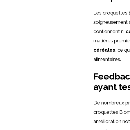
Les croquettes 
soigneusement sé
contiennent ni
c
matières premièr
céréales
, ce q
alimentaires.
Feedback
ayant te
De nombreux propr
croquettes Biom
amélioration not