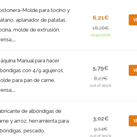
ostonera-Molde para tocino y
6,21€
látano, aplanador de patatas,
V
18,26€
ocina, molde de extrusión,
disponible
ensa,...
áquina Manual para hacer
5,79€
lbóndigas con 4/9 agujeros,
V
8,27€
olde para pan de carne,
out of stock
ensa,...
abricante de albóndigas de
3,02€
arne y arroz, herramienta para
V
9,14€
lbóndigas, pescado,
out of stock