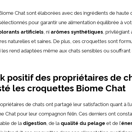
Biome Chat sont élaborées avec des ingrédients de haute q
lectionnés pour garantir une alimentation équilibrée à votre
olorants artificiels
, ni
arômes synthétiques
, privilégiant
es naturelles et saines. De plus, ces croquettes sont form
ui les rend adaptées même aux chats sensibles ou souffrant d
 positif des propriétaires de c
sté les croquettes Biome Chat
iétaires de chats ont partagé leur satisfaction quant à l’ut
e Chat pour leur compagnon félin. Ces derniers ont const
able de la
digestion
, de la
qualité du pelage
et de l’
éne