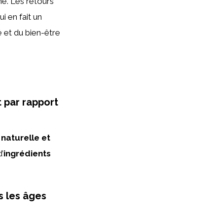
ne. Les retours
i en fait un
 et du bien-être
 par rapport
naturelle et
’
ingrédients
s les âges