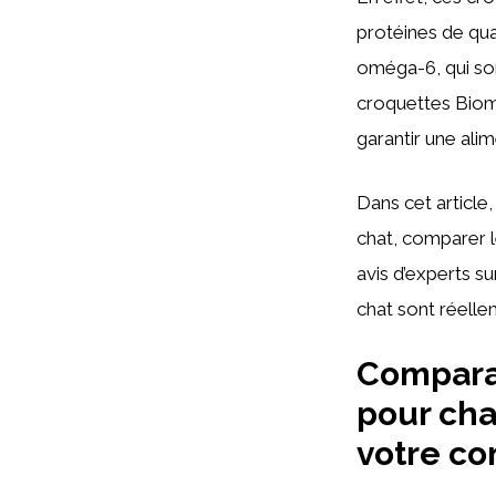
protéines de qua
oméga-6, qui son
croquettes Biome
garantir une alim
Dans cet article
chat, comparer 
avis d’experts s
chat sont réelle
Comparat
pour cha
votre c