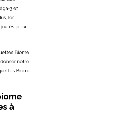
méga-3 et
us, les
ajoutés, pour
oquettes Biome
 donner notre
roquettes Biome
biome
es à