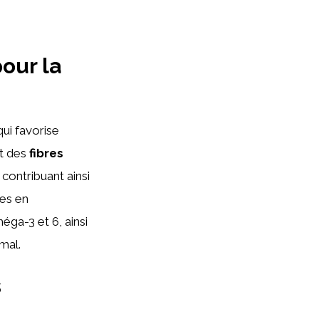
our la
ui favorise
nt des
fibres
 contribuant ainsi
hes en
éga-3 et 6, ainsi
mal.
s