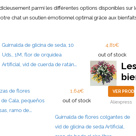
udicieusement parmi les différentes options disponibles sur
 votre chat un soutien émotionnel optimal grâce aux bienfait
Guirnalda de glicina de seda, 10
4,81€
Uds., 1M, flor de orquídea
out of stock
Le
Artificial, vid de cuerda de ratán...
bie
zas de flores
1,64€
VER PROD
irio de Cala, pequeños
out of stock
Aliexpress
sas, ramo de...
Guirnalda de flores colgantes de
vid de glicina de seda Artificial,