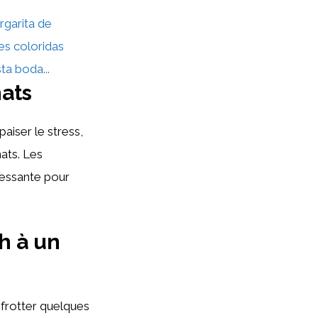
garita de
les coloridas
ta boda...
hats
aiser le stress,
hats. Les
ressante pour
h à un
 frotter quelques