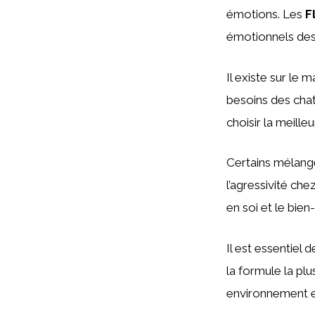
émotions. Les
F
émotionnels des 
Il existe sur le
besoins des chat
choisir la meille
Certains mélang
l’agressivité che
en soi et le bien
Il est essentiel 
la formule la pl
environnement e