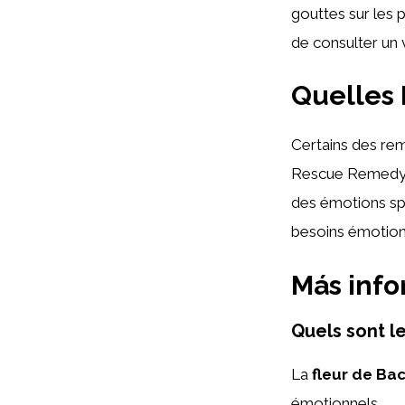
gouttes sur les 
de consulter un 
Quelles 
Certains des rem
Rescue Remedy, 
des émotions spé
besoins émotion
Más inf
Quels sont l
La
fleur de Ba
émotionnels.