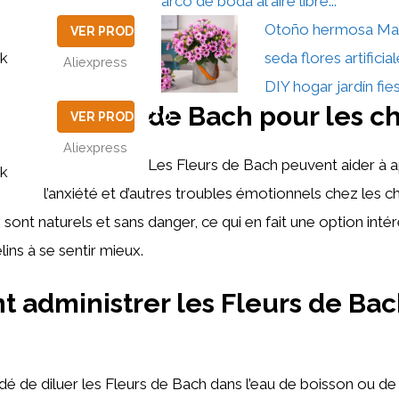
arco de boda al aire libre...
Otoño hermosa Mar
VER PRODUCTO
ck
seda flores artificia
Aliexpress
DIY hogar jardín fies
de Bach pour les c
VER PRODUCTO
Aliexpress
Les Fleurs de Bach peuvent aider à ap
ck
l’anxiété et d’autres troubles émotionnels chez les c
sont naturels et sans danger, ce qui en fait une option inté
lins à se sentir mieux.
administrer les Fleurs de Bac
é de diluer les Fleurs de Bach dans l’eau de boisson ou de