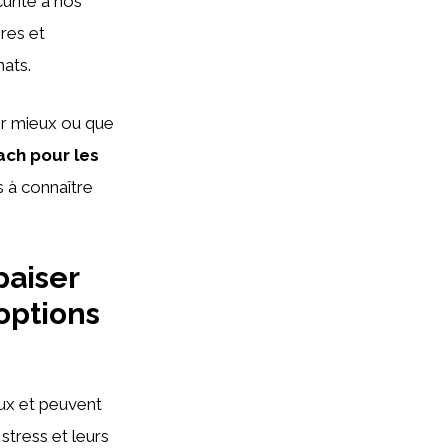
urité à nos
res et
hats.
ir mieux ou que
ach pour les
s à connaître
paiser
options
x et peuvent
 stress et leurs