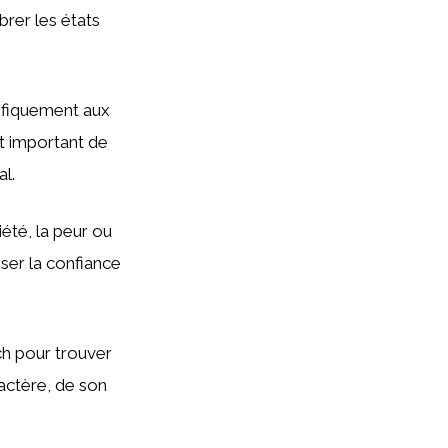
brer les états
cifiquement aux
st important de
al.
été, la peur ou
iser la confiance
ach pour trouver
actère, de son