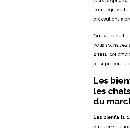
leurs propriétés
compagnons félin
précautions à pre
Que vous recherc
vous souhaitiez 
chats
, cet arti
pour prendre so
Les bien
les chat
du marc
Les bienfaits 
être une solution