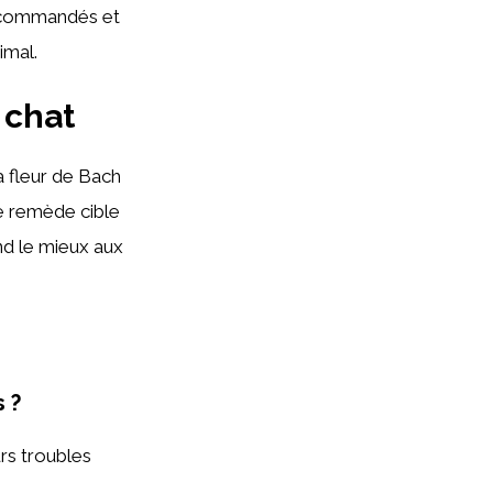
 recommandés et
imal.
 chat
a fleur de Bach
e remède cible
ond le mieux aux
 ?
urs troubles