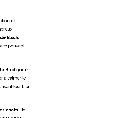
otionnels et
mbreux
 de Bach
.
 Bach peuvent
 de Bach pour
r à calmer le
risant leur bien-
es chats
, de