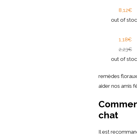
8,12€
out of sto
1,18€
2,23€
out of sto
remèdes floraux 
aider nos amis fé
Comment 
chat
Il est recommand