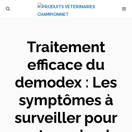
Aller
M
au
contenu
Traitement
efficace du
demodex : Les
symptômes à
surveiller pour