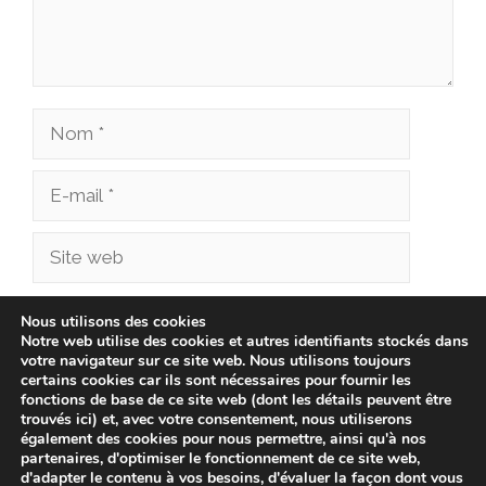
Nom
E-
mail
Site
web
Enregistrer mon nom, mon e-mail et mon site
Nous utilisons des cookies
Notre web utilise des cookies et autres identifiants stockés dans
dans le navigateur pour mon prochain
votre navigateur sur ce site web. Nous utilisons toujours
commentaire.
certains cookies car ils sont nécessaires pour fournir les
fonctions de base de ce site web (dont les détails peuvent être
trouvés ici) et, avec votre consentement, nous utiliserons
également des cookies pour nous permettre, ainsi qu'à nos
partenaires, d'optimiser le fonctionnement de ce site web,
d'adapter le contenu à vos besoins, d'évaluer la façon dont vous