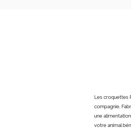
Les croquettes P
compagnie. Fabri
une alimentatio
votre animal béné