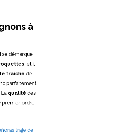
agnons à
i se démarque
roquettes
, et il
de fraîche
de
nc parfaitement
. La
qualité
des
e premier ordre
eñoras traje de