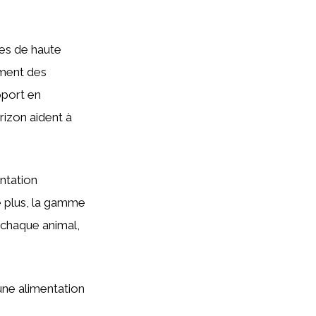
nes de haute
ement des
pport en
rizon aident à
ntation
De plus, la gamme
 chaque animal,
une alimentation