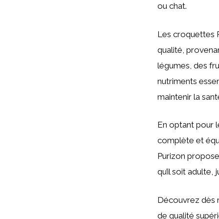
ou chat.
Les croquettes P
qualité, proven
légumes, des fru
nutriments essen
maintenir la san
En optant pour l
complète et équil
Purizon propose 
qu’il soit adulte, 
Découvrez dès ma
de qualité supér