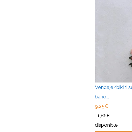
Vendaje/bikini s
baño...
9,25€
11,86€
disponible