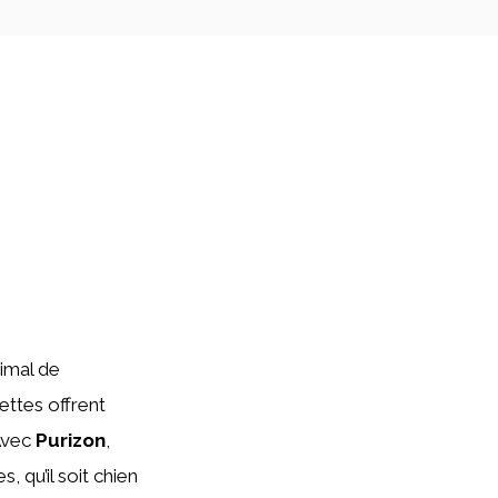
nimal de
ettes offrent
 Avec
Purizon
,
 qu’il soit chien