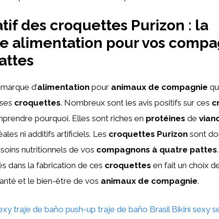
if des croquettes Purizon : la
e alimentation pour vos comp
attes
 marque d’
alimentation
pour
animaux de compagnie
qu
 ses
croquettes
. Nombreux sont les avis positifs sur ces
c
mprendre pourquoi. Elles sont riches en
protéines
de
vian
ales ni additifs artificiels. Les
croquettes Purizon
sont do
soins nutritionnels de vos
compagnons à quatre pattes
sés dans la fabrication de ces
croquettes
en fait un choix d
santé et le bien-être de vos
animaux de compagnie
.
exy traje de baño push-up traje de baño Brasil Bikini sexy s