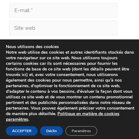
E-
mail
Site
web
Enregistrer mon nom, mon e-mail et mon site
Nous utilisons des cookies
Notre web utilise des cookies et autres identifiants stockés dans
dans le navigateur pour mon prochain
votre navigateur sur ce site web. Nous utilisons toujours
commentaire.
certains cookies car ils sont nécessaires pour fournir les
fonctions de base de ce site web (dont les détails peuvent être
trouvés ici) et, avec votre consentement, nous utiliserons
également des cookies pour nous permettre, ainsi qu'à nos
partenaires, d'optimiser le fonctionnement de ce site web,
d'adapter le contenu à vos besoins, d'évaluer la façon dont vous
utilisez ce site web et de vous montrer un contenu promotionnel
pertinent et des publicités personnalisées dans notre réseau de
partenaires. Vous pouvez également préciser votre consentement
de manière plus détaillée.
Politique en matière de cookies
paramètres
.
© 2026 cliniqueveterinairechampionnet.fr -
Politique de
confidentialité
-
Avis Juridique
-
Politique de Cookies
ACCEPTER
Déclin
Paramètres