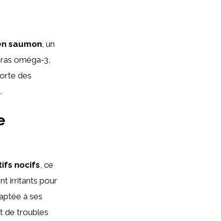
 en saumon
, un
 gras oméga-3,
porte des
.
e
ifs nocifs
, ce
t irritants pour
daptée à ses
et de troubles