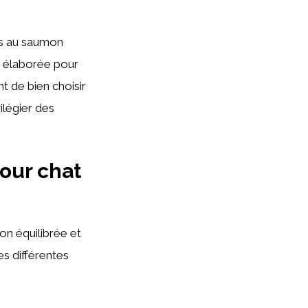
es au saumon
t élaborée pour
t de bien choisir
ilégier des
our chat
on équilibrée et
es différentes