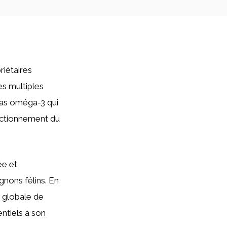
riétaires
es multiples
gras oméga-3 qui
onctionnement du
ée et
nons félins. En
é globale de
entiels à son