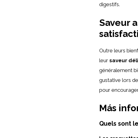
digestifs.
Saveur a
satisfac
Outre leurs bien
leur
saveur dél
généralement bie
gustative lors d
pour encourager 
Más inf
Quels sont l