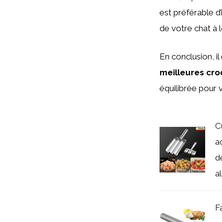
est préférable d’
de votre chat à 
En conclusion, i
meilleures cr
équilibrée pour 
C
a
d
al
F