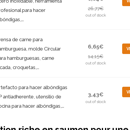
cero inoxidable, herramienta
V
26,77€
rofesional para hacer
out of stock
bóndigas,...
rensa de carne para
6,65€
amburguesa, molde Circular
V
14,15€
ara hamburguesas, carne
out of stock
icada, croquetas,...
rtefacto para hacer albóndigas
V
3,43€
P antiadherente, utensilio de
out of stock
ocina para hacer albóndigas,...
tion riche en saumon pour une