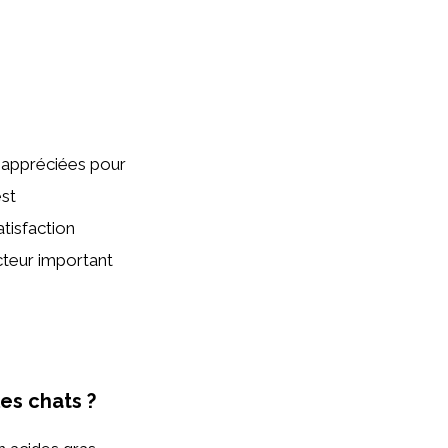
t appréciées pour
est
tisfaction
cteur important
es chats ?