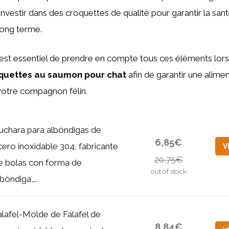
investir dans des croquettes de qualité pour garantir la sant
long terme.
l est essentiel de prendre en compte tous ces éléments lor
oquettes au saumon pour chat
afin de garantir une alimen
votre compagnon félin.
uchara para albóndigas de
6,85€
cero inoxidable 304, fabricante
V
20,75€
e bolas con forma de
out of stock
bóndiga,...
alafel-Molde de Falafel de
8,84€