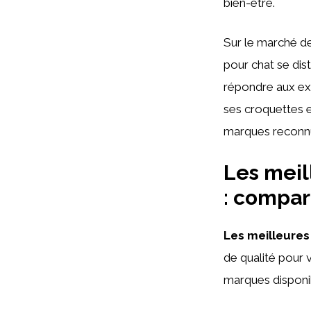
bien-être.
Sur le marché d
pour chat se dis
répondre aux exi
ses croquettes e
marques reconnue
Les meil
: compar
Les meilleure
de qualité pour v
marques disponib