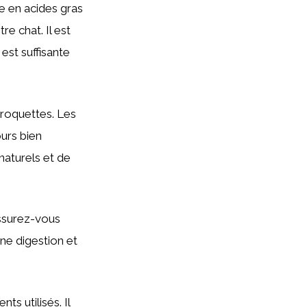
e en acides gras
e chat. Il est
est suffisante
 croquettes. Les
urs bien
naturels et de
Assurez-vous
ne digestion et
ts utilisés. Il