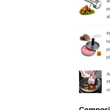
a
p
al
P
h
p
p
A
P
c
Composi