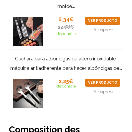
molde...
6,34€
VER PRODUCTO
12,68€
Aliexpress
disponible
Cuchara para albóndigas de acero inoxidable,
máquina antiadherente para hacer albóndigas de...
2,25€
VER PRODUCTO
disponible
Aliexpress
Composition des