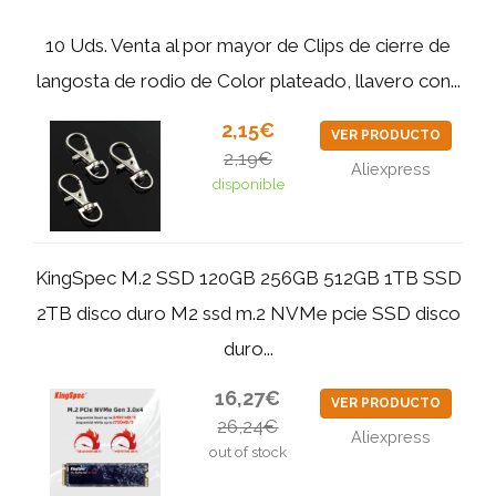
10 Uds. Venta al por mayor de Clips de cierre de
langosta de rodio de Color plateado, llavero con...
2,15€
VER PRODUCTO
2,19€
Aliexpress
disponible
KingSpec M.2 SSD 120GB 256GB 512GB 1TB SSD
2TB disco duro M2 ssd m.2 NVMe pcie SSD disco
duro...
16,27€
VER PRODUCTO
26,24€
Aliexpress
out of stock