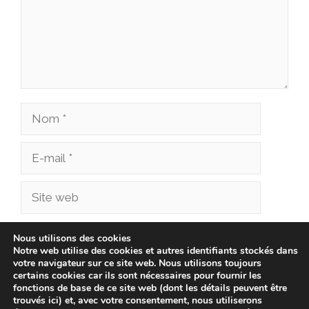
Nom
E-
mail
Site
web
Enregistrer mon nom, mon e-mail et mon site
Nous utilisons des cookies
Notre web utilise des cookies et autres identifiants stockés dans
dans le navigateur pour mon prochain
votre navigateur sur ce site web. Nous utilisons toujours
commentaire.
certains cookies car ils sont nécessaires pour fournir les
fonctions de base de ce site web (dont les détails peuvent être
trouvés ici) et, avec votre consentement, nous utiliserons