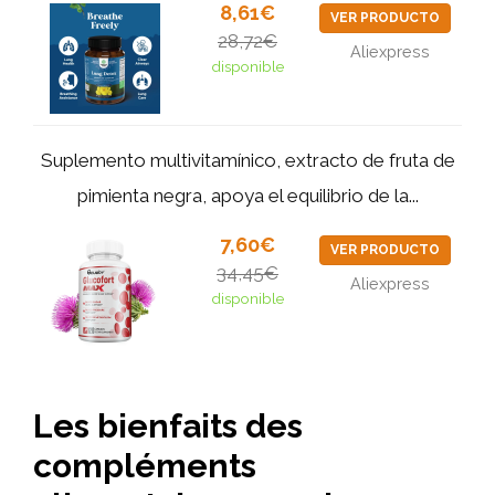
8,61€
VER PRODUCTO
28,72€
Aliexpress
disponible
Suplemento multivitamínico, extracto de fruta de
pimienta negra, apoya el equilibrio de la...
7,60€
VER PRODUCTO
34,45€
Aliexpress
disponible
Les bienfaits des
compléments