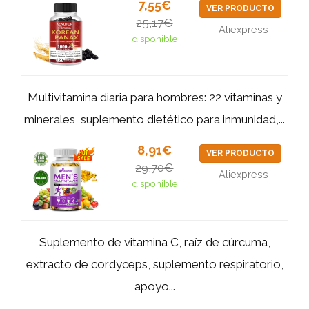
7,55€
VER PRODUCTO
25,17€
Aliexpress
disponible
Multivitamina diaria para hombres: 22 vitaminas y
minerales, suplemento dietético para inmunidad,...
8,91€
VER PRODUCTO
29,70€
Aliexpress
disponible
Suplemento de vitamina C, raíz de cúrcuma,
extracto de cordyceps, suplemento respiratorio,
apoyo...