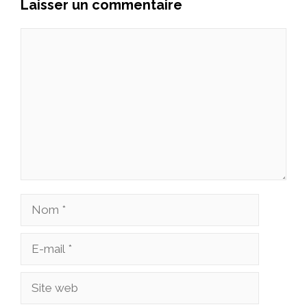
Laisser un commentaire
Commentaire
Nom
E-
mail
Site
web