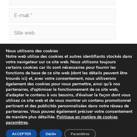
E-
mail
Site
web
Enregistrer mon nom, mon e-mail et mon site
Nous utilisons des cookies
Notre web utilise des cookies et autres identifiants stockés dans
dans le navigateur pour mon prochain
votre navigateur sur ce site web. Nous utilisons toujours
commentaire.
certains cookies car ils sont nécessaires pour fournir les
fonctions de base de ce site web (dont les détails peuvent être
trouvés ici) et, avec votre consentement, nous utiliserons
également des cookies pour nous permettre, ainsi qu'à nos
partenaires, d'optimiser le fonctionnement de ce site web,
d'adapter le contenu à vos besoins, d'évaluer la façon dont vous
utilisez ce site web et de vous montrer un contenu promotionnel
pertinent et des publicités personnalisées dans notre réseau de
partenaires. Vous pouvez également préciser votre consentement
de manière plus détaillée.
Politique en matière de cookies
paramètres
.
© 2026 cliniqueveterinairechampionnet.fr -
Politique de
confidentialité
-
Avis Juridique
-
Politique de Cookies
ACCEPTER
Déclin
Paramètres