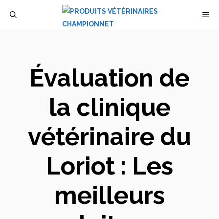
Aller
M
au
contenu
Évaluation de
la clinique
vétérinaire du
Loriot : Les
meilleurs