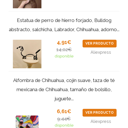
Estatua de perro de hierro forjado, Bulldog
abstracto, salchicha, Labrador, Chihuahua, adorno...
4,91€
VER PRODUCTO
14,02€
Aliexpress
disponible
Alfombra de Chihuahua, cojín suave, taza de té
mexicana de Chihuahua, tamaño de bolsillo,
juguete...
6,61€
VER PRODUCTO
9,44€
Aliexpress
disponible