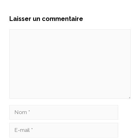
Laisser un commentaire
Commentaire
Nom
E-
mail