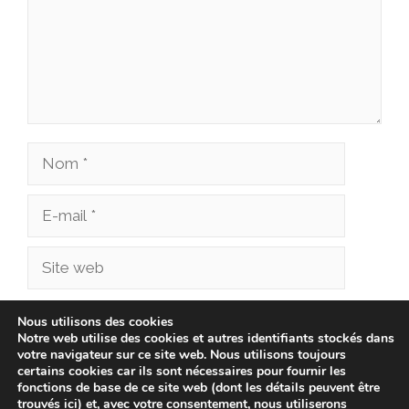
Nom
E-
mail
Site
web
Enregistrer mon nom, mon e-mail et mon site
Nous utilisons des cookies
Notre web utilise des cookies et autres identifiants stockés dans
dans le navigateur pour mon prochain
votre navigateur sur ce site web. Nous utilisons toujours
commentaire.
certains cookies car ils sont nécessaires pour fournir les
fonctions de base de ce site web (dont les détails peuvent être
trouvés ici) et, avec votre consentement, nous utiliserons