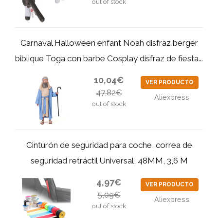
out of stock
Carnaval Halloween enfant Noah disfraz berger
biblique Toga con barbe Cosplay disfraz de fiesta...
10,04€
VER PRODUCTO
47,82€
Aliexpress
out of stock
Cinturón de seguridad para coche, correa de
seguridad retráctil Universal, 48MM, 3,6 M
4,97€
VER PRODUCTO
5,09€
Aliexpress
out of stock