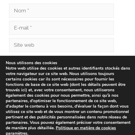
Nom
E-
mail
Site
web
Enregistrer mon nom, mon e-mail et mon site
Nous utilisons des cookies
Notre web utilise des cookies et autres identifiants stockés dans
dans le navigateur pour mon prochain
votre navigateur sur ce site web. Nous utilisons toujours
commentaire.
certains cookies car ils sont nécessaires pour fournir les
fonctions de base de ce site web (dont les détails peuvent être
trouvés ici) et, avec votre consentement, nous utiliserons
également des cookies pour nous permettre, ainsi qu'à nos
partenaires, d'optimiser le fonctionnement de ce site web,
d'adapter le contenu à vos besoins, d'évaluer la façon dont vous
utilisez ce site web et de vous montrer un contenu promotionnel
pertinent et des publicités personnalisées dans notre réseau de
partenaires. Vous pouvez également préciser votre consentement
de manière plus détaillée.
Politique en matière de cookies
paramètres
.