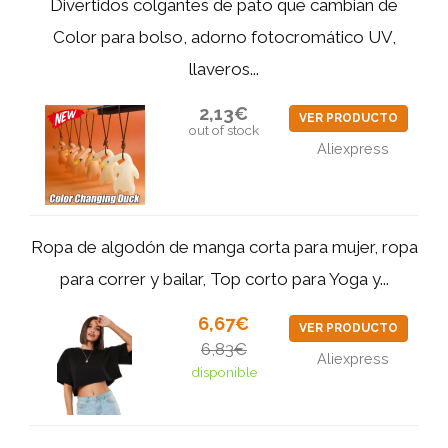
Divertidos colgantes de pato que cambian de
Color para bolso, adorno fotocromático UV,
llaveros...
2,13€
VER PRODUCTO
out of stock
Aliexpress
Ropa de algodón de manga corta para mujer, ropa
para correr y bailar, Top corto para Yoga y...
6,67€
VER PRODUCTO
6,83€
Aliexpress
disponible