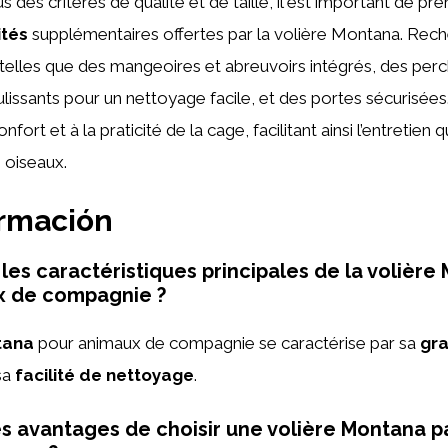
s des critères de qualité et de taille, il est important de 
ités
supplémentaires offertes par la volière Montana. Rec
 telles que des mangeoires et abreuvoirs intégrés, des per
lissants pour un nettoyage facile, et des portes sécurisée
fort et à la praticité de la cage, facilitant ainsi l’entretien q
 oiseaux.
ormación
 les caractéristiques principales de la volièr
x de compagnie ?
tana
pour animaux de compagnie se caractérise par sa
gra
sa
facilité de nettoyage
.
es avantages de choisir une volière Montana p