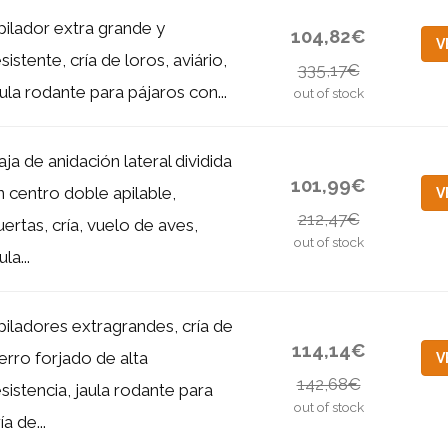
pilador extra grande y
104,82€
V
sistente, cría de loros, aviário,
335,17€
aula rodante para pájaros con...
out of stock
aja de anidación lateral dividida
101,99€
n centro doble apilable,
V
212,47€
uertas, cría, vuelo de aves,
out of stock
ula...
piladores extragrandes, cría de
114,14€
ierro forjado de alta
V
142,68€
esistencia, jaula rodante para
out of stock
ía de...