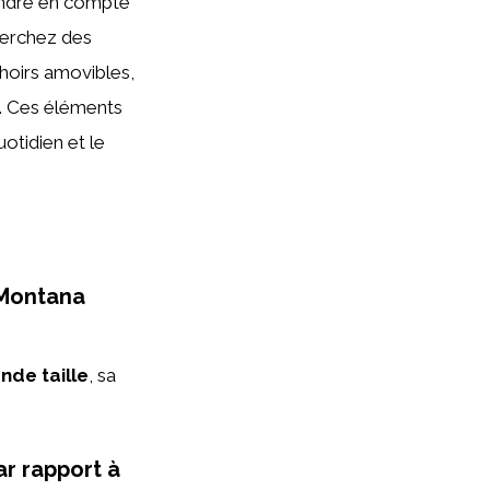
prendre en compte
herchez des
choirs amovibles,
s. Ces éléments
uotidien et le
e Montana
nde taille
, sa
ar rapport à