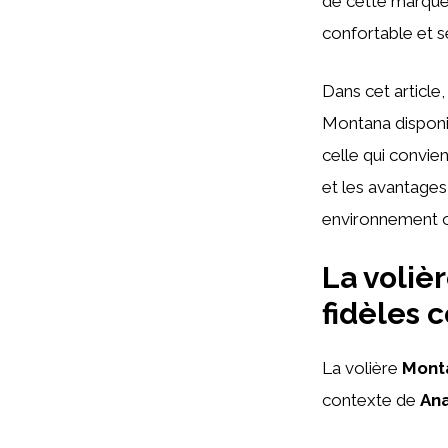
de cette marque
confortable et s
Dans cet article
Montana disponib
celle qui convie
et les avantages
environnement o
La voliè
fidèles
La volière
Mont
contexte de
Ana