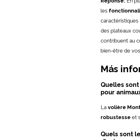
Réponse:
En plu
les
fonctionnal
caractéristiques
des plateaux cou
contribuent au con
bien-être de vos
Más inf
Quelles sont
pour animau
La
volière Mon
robustesse
et 
Quels sont l