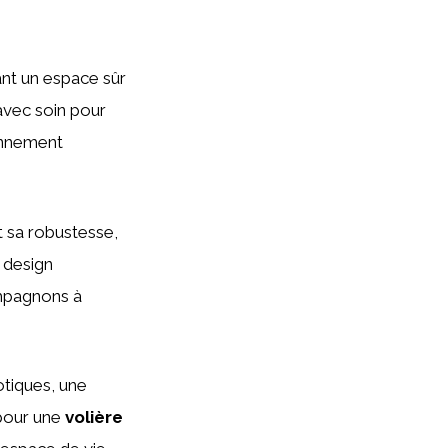
ant un espace sûr
avec soin pour
ronnement
t sa robustesse,
r design
ompagnons à
tiques, une
 pour une
volière