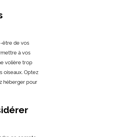
s
n-être de vos
rmettre à vos
e volière trop
s oiseaux. Optez
ez héberger pour
sidérer