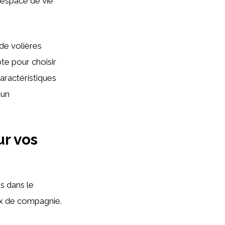
espace de vie
de volières
te pour choisir
aractéristiques
 un
ur vos
s dans le
ux de compagnie.