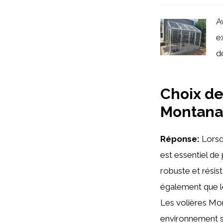
A
e
de
Choix de
Montana
Réponse:
Lorsqu
est essentiel de
robuste et résist
également que le
Les volières Mon
environnement s