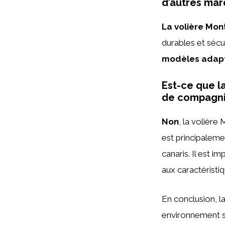
d’autres mar
La volière Mon
durables et sécu
modèles adapté
Est-ce que l
de compagni
Non
, la volière
est principaleme
canaris. Il est i
aux caractéristi
En conclusion, l
environnement sp