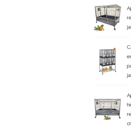
A
re
j
C
e
p
ja
A
h
r
cr