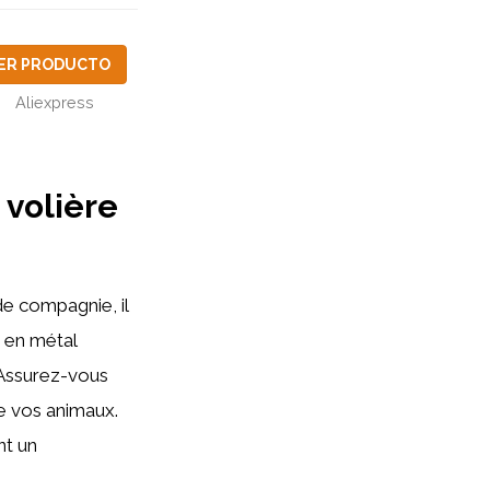
ER PRODUCTO
Aliexpress
 volière
de compagnie, il
 en métal
. Assurez-vous
e vos animaux.
nt un