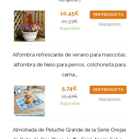
10,45€
VER PRODUCTO
21,33€
Aliexpress
disponible
Alfombra refrescante de verano para mascotas,
alfombra de hielo para perros, colchoneta para
cama...
5,74€
VER PRODUCTO
11,47€
Aliexpress
disponible
Almohada de Peluche Grande de la Serie Orejas