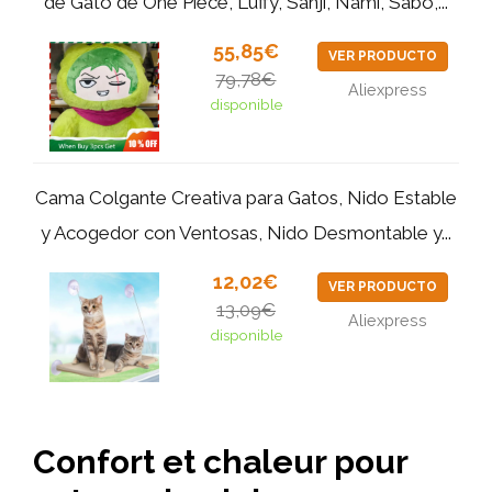
de Gato de One Piece, Luffy, Sanji, Nami, Sabo,...
55,85€
VER PRODUCTO
79,78€
Aliexpress
disponible
Cama Colgante Creativa para Gatos, Nido Estable
y Acogedor con Ventosas, Nido Desmontable y...
12,02€
VER PRODUCTO
13,09€
Aliexpress
disponible
Confort et chaleur pour