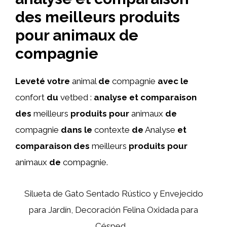
des meilleurs produits
pour animaux de
compagnie
Leveté
votre
animal
de
compagnie
avec
le
confort
du
vetbed :
analyse
et
comparaison
des
meilleurs
produits
pour
animaux
de
compagnie
dans
le
contexte
de
Analyse
et
comparaison
des
meilleurs
produits
pour
animaux
de
compagnie.
Silueta de Gato Sentado Rústico y Envejecido
para Jardín, Decoración Felina Oxidada para
Césped,...