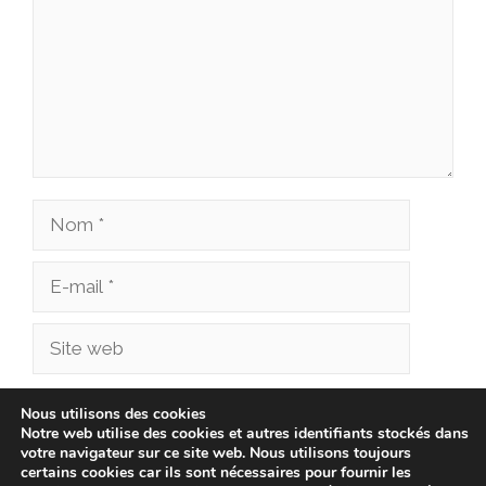
Nom
E-
mail
Site
web
Enregistrer mon nom, mon e-mail et mon site
Nous utilisons des cookies
Notre web utilise des cookies et autres identifiants stockés dans
dans le navigateur pour mon prochain
votre navigateur sur ce site web. Nous utilisons toujours
commentaire.
certains cookies car ils sont nécessaires pour fournir les