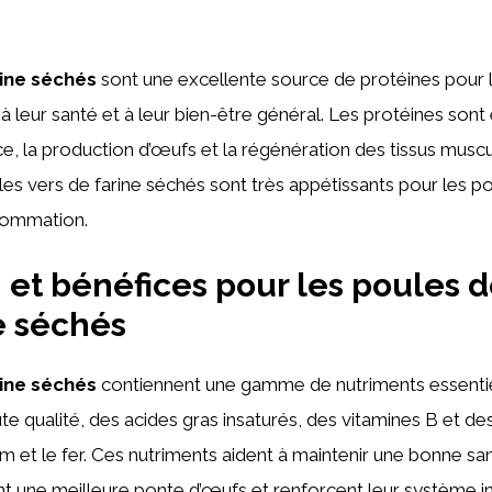
rine séchés
sont une excellente source de protéines pour 
 à leur santé et à leur bien-être général. Les protéines sont
ce, la production d’œufs et la régénération des tissus muscu
 les vers de farine séchés sont très appétissants pour les po
nsommation.
n et bénéfices pour les poules d
e séchés
rine séchés
contiennent une gamme de nutriments essentie
te qualité, des acides gras insaturés, des vitamines B et d
 et le fer. Ces nutriments aident à maintenir une bonne sa
nt une meilleure ponte d’œufs et renforcent leur système i