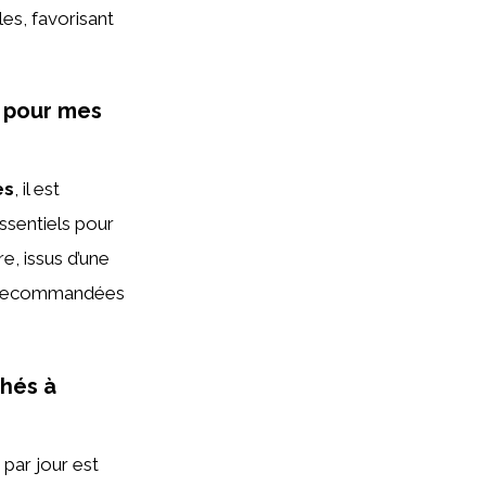
les, favorisant
s pour mes
es
, il est
essentiels pour
e, issus d’une
és recommandées
chés à
par jour est