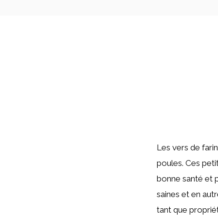
Les vers de fari
poules. Ces peti
bonne santé et p
saines et en aut
tant que propriét