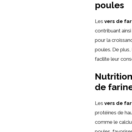
poules
Les
vers de fa
contribuant ainsi
pour la croissan
poules. De plus,
facilite leur co
Nutritio
de farin
Les
vers de fa
protéines de hau
comme le calcium
poules, favorise