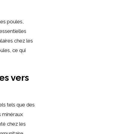
les poules,
 essentielles
laires chez les
ules, ce qui
es vers
ls tels que des
es minéraux
nté chez les
mmunitaire.