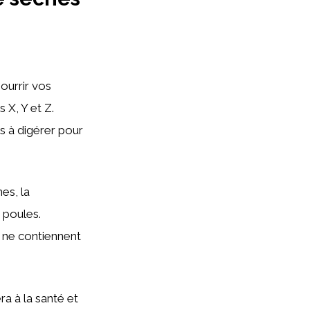
ourrir vos
 X, Y et Z.
s à digérer pour
es, la
 poules.
 ne contiennent
a à la santé et