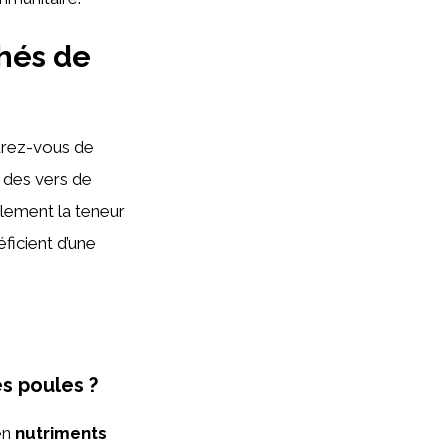
chés de
urez-vous de
r des vers de
alement la teneur
ficient d’une
s poules ?
en
nutriments