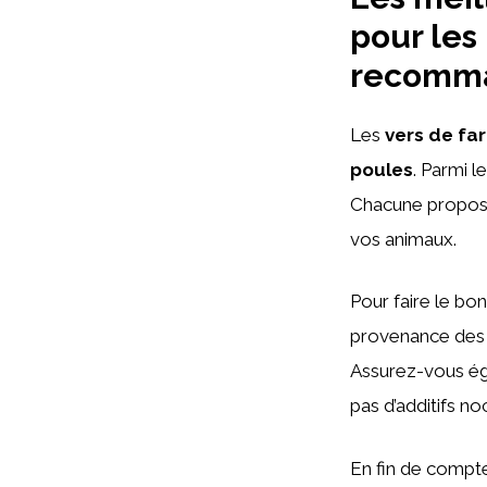
pour les
recomma
Les
vers de fa
poules
. Parmi l
Chacune propose 
vos animaux.
Pour faire le bo
provenance des v
Assurez-vous ég
pas d’additifs no
En fin de compte