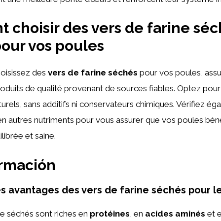
choisir des vers de farine sé
pour vos poules
oisissez des
vers de farine séchés
pour vos poules, ass
produits de qualité provenant de sources fiables. Optez pou
turels, sans additifs ni conservateurs chimiques. Vérifiez ég
en autres nutriments pour vous assurer que vos poules béné
librée et saine.
ormación
es avantages des vers de farine séchés pour le
ne séchés sont riches en
protéines
, en
acides aminés
et 