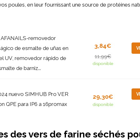
vos poules, en leur fournissant une source de protéines natu
AFANAILS-removedor
3,84€
ágico de esmalte de uñas en
V
11,99€
el UV, removedor rápido de
disponible
smalte de barniz...
024 nuevo SIMHUB Pro VER
V
29,30€
on QPE para IP6 a 16promax
disponible
s des vers de farine séchés po