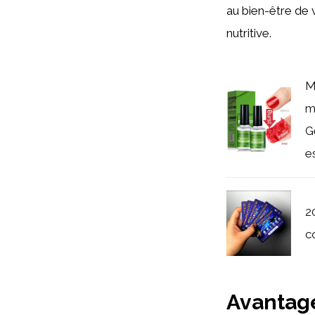
au bien-être de 
nutritive.
M
m
G
e
2
c
Avantage