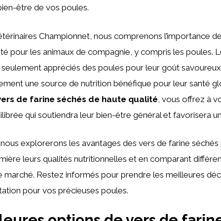
 bien-être de vos poules.
étérinaires Championnet, nous comprenons l’importance de
ité pour les animaux de compagnie, y compris les poules. L
seulement appréciés des poules pour leur goût savoureux, 
ement une source de nutrition bénéfique pour leur santé gl
vers de farine séchés de haute qualité
, vous offrez à 
ilibrée qui soutiendra leur bien-être général et favorisera u
, nous explorerons les avantages des vers de farine séchés 
mière leurs qualités nutritionnelles et en comparant différe
le marché. Restez informés pour prendre les meilleures déc
tation pour vos précieuses poules.
leures options de vers de farin