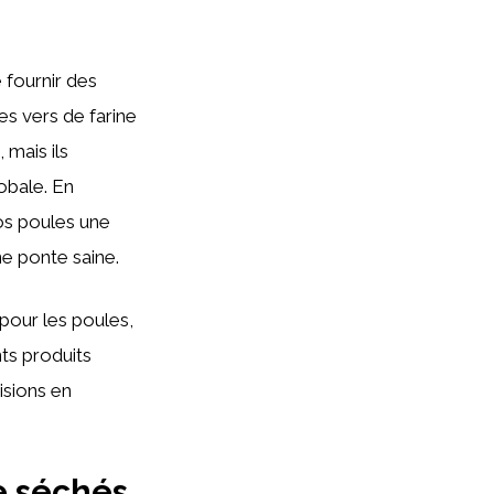
 fournir des
es vers de farine
mais ils
obale. En
vos poules une
ne ponte saine.
pour les poules,
nts produits
isions en
e séchés