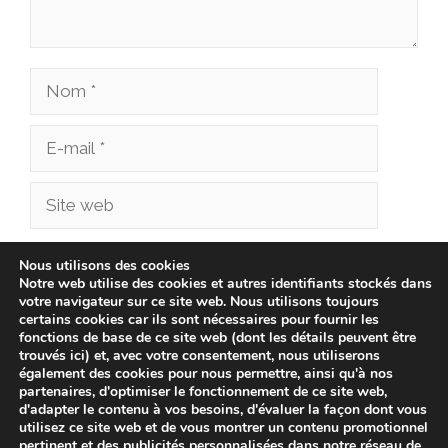
Nom
E-
mail
Site
web
Enregistrer mon nom, mon e-mail et mon site
Nous utilisons des cookies
Notre web utilise des cookies et autres identifiants stockés dans
dans le navigateur pour mon prochain
votre navigateur sur ce site web. Nous utilisons toujours
commentaire.
certains cookies car ils sont nécessaires pour fournir les
fonctions de base de ce site web (dont les détails peuvent être
trouvés ici) et, avec votre consentement, nous utiliserons
également des cookies pour nous permettre, ainsi qu'à nos
partenaires, d'optimiser le fonctionnement de ce site web,
d'adapter le contenu à vos besoins, d'évaluer la façon dont vous
utilisez ce site web et de vous montrer un contenu promotionnel
pertinent et des publicités personnalisées dans notre réseau de