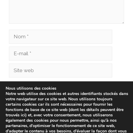
Nom
E-
mail
Site
web
Enregistrer mon nom, mon e-mail et mon site
Nous utilisons des cookies
Notre web utilise des cookies et autres identifiants stockés dans
dans le navigateur pour mon prochain
votre navigateur sur ce site web. Nous utilisons toujours
commentaire.
certains cookies car ils sont nécessaires pour fournir les
fonctions de base de ce site web (dont les détails peuvent être
trouvés ici) et, avec votre consentement, nous utiliserons
également des cookies pour nous permettre, ainsi qu'à nos
partenaires, d'optimiser le fonctionnement de ce site web,
d'adapter le contenu à vos besoins, d'évaluer la façon dont vous