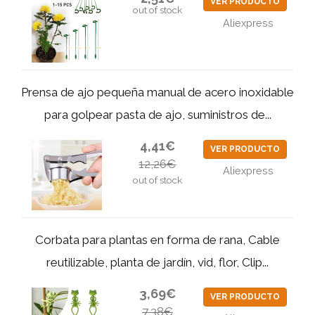
VER PRODUCTO
out of stock
Aliexpress
Prensa de ajo pequeña manual de acero inoxidable
para golpear pasta de ajo, suministros de...
4,41€
VER PRODUCTO
12,26€
Aliexpress
out of stock
Corbata para plantas en forma de rana, Cable
reutilizable, planta de jardín, vid, flor, Clip...
3,69€
VER PRODUCTO
7,38€