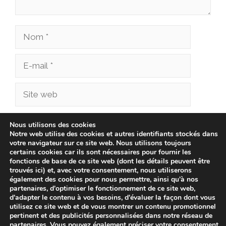
Nom
E-
mail
Site
web
Enregistrer mon nom, mon e-mail et mon site
Nous utilisons des cookies
Notre web utilise des cookies et autres identifiants stockés dans
dans le navigateur pour mon prochain
votre navigateur sur ce site web. Nous utilisons toujours
commentaire.
certains cookies car ils sont nécessaires pour fournir les
fonctions de base de ce site web (dont les détails peuvent être
trouvés ici) et, avec votre consentement, nous utiliserons
également des cookies pour nous permettre, ainsi qu'à nos
partenaires, d'optimiser le fonctionnement de ce site web,
d'adapter le contenu à vos besoins, d'évaluer la façon dont vous
utilisez ce site web et de vous montrer un contenu promotionnel
pertinent et des publicités personnalisées dans notre réseau de
partenaires. Vous pouvez également préciser votre consentement