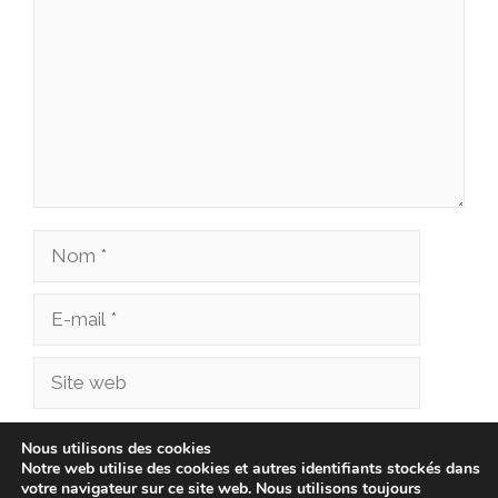
Nom
E-
mail
Site
web
Enregistrer mon nom, mon e-mail et mon site
Nous utilisons des cookies
Notre web utilise des cookies et autres identifiants stockés dans
dans le navigateur pour mon prochain
votre navigateur sur ce site web. Nous utilisons toujours